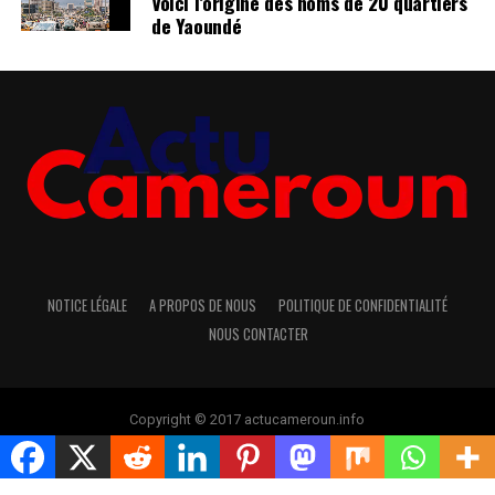
Voici l’origine des noms de 20 quartiers
de Yaoundé
NOTICE LÉGALE
A PROPOS DE NOUS
POLITIQUE DE CONFIDENTIALITÉ
NOUS CONTACTER
Copyright © 2017 actucameroun.info
Rejoindre notre groupe télégram pour avoir les dernières
infos
Cliquez ici