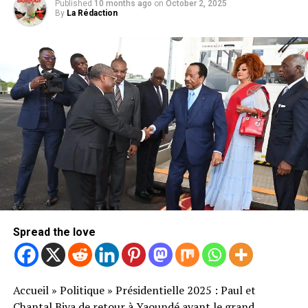
Published
10 months ago
on
October 2, 2025
By
La Rédaction
Spread the love
Accueil
»
Politique
»
Présidentielle 2025 : Paul et
Chantal Biya de retour à Yaoundé avant le grand