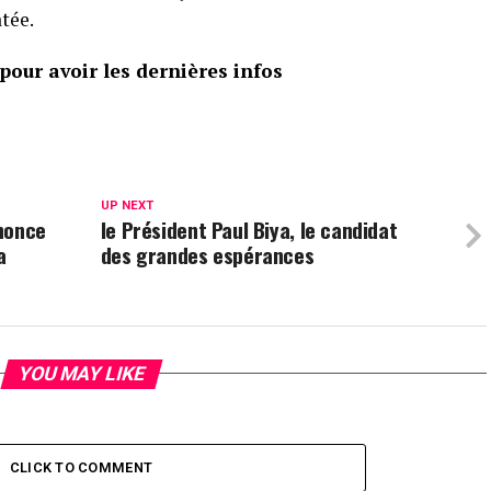
tée.
our avoir les dernières infos
UP NEXT
nonce
le Président Paul Biya, le candidat
a
des grandes espérances
YOU MAY LIKE
CLICK TO COMMENT