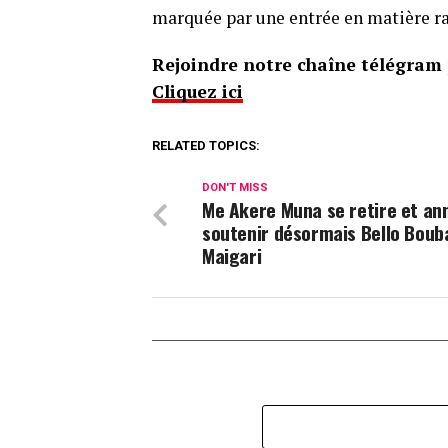
marquée par une entrée en matière ra
Rejoindre notre chaîne télégram p
Cliquez ici
RELATED TOPICS:
DON'T MISS
Me Akere Muna se retire et an
soutenir désormais Bello Boub
Maigari