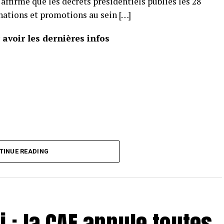
affirme que les décrets présidentiels publiés les 28
nations et promotions au sein […]
avoir les dernières infos
TINUE READING
 : la CAF annule toutes