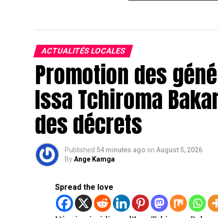
ACTUALITÉS LOCALES
Promotion des géné
Issa Tchiroma Bakary
des décrets
Published
54 minutes ago
on
August 5, 2026
By
Ange Kamga
Spread the love