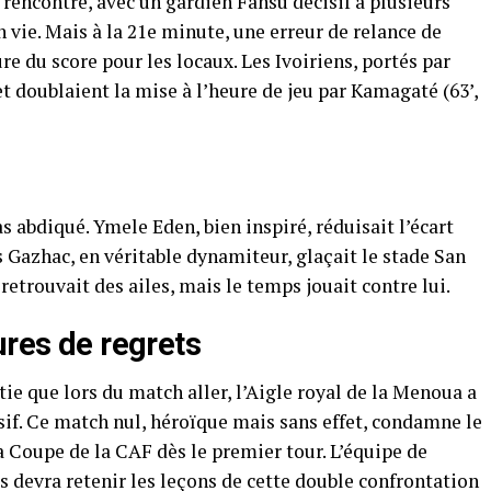
 rencontre, avec un gardien Fansu décisif à plusieurs
 vie. Mais à la 21e minute, une erreur de relance de
re du score pour les locaux. Les Ivoiriens, portés par
et doublaient la mise à l’heure de jeu par Kamagaté (63’,
 abdiqué. Ymele Eden, bien inspiré, réduisait l’écart
s Gazhac, en véritable dynamiteur, glaçait le stade San
 retrouvait des ailes, mais le temps jouait contre lui.
ures de regrets
ie que lors du match aller, l’Aigle royal de la Menoua a
f. Ce match nul, héroïque mais sans effet, condamne le
 Coupe de la CAF dès le premier tour. L’équipe de
 devra retenir les leçons de cette double confrontation