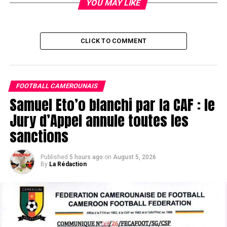
YOU MAY LIKE
CLICK TO COMMENT
FOOTBALL CAMEROUNAIS
Samuel Eto’o blanchi par la CAF : le
Jury d’Appel annule toutes les
sanctions
Published
5 hours ago
on
August 5, 2026
By
La Rédaction