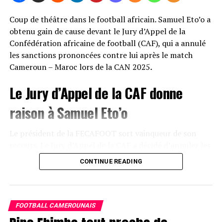
Coup de théâtre dans le football africain. Samuel Eto’o a
obtenu gain de cause devant le Jury d’Appel de la
Confédération africaine de football (CAF), qui a annulé
les sanctions prononcées contre lui après le match
Cameroun – Maroc lors de la CAN 2025
.
Le Jury d’Appel de la CAF donne
raison à Samuel Eto’o
Le président de la FECAFOOT sort vainqueur de son
recours. Le Jury d’Appel de la CAF a décidé d’annuler les
sanctions qui avaient été infligées à Samuel Eto’o à la
CONTINUE READING
suite des incidents survenus après la rencontre entre le
Cameroun et le Maroc durant la Coupe d’Afrique des
Nations 2025.
FOOTBALL CAMEROUNAIS
Cette décision marque un revirement majeur dans un