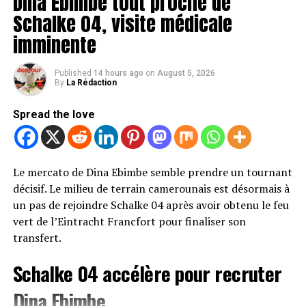
Dina Ebimbe tout proche de
dossier qui avait suscité de nombreuses réactions au sein
Schalke 04, visite médicale
du football africain.
imminente
Les sanctions de quatre matchs et
Published
14 hours ago
on
August 5, 2026
l’amende sont annulées
By
La Rédaction
Avec cette décision, Samuel Eto’o est totalement
Spread the love
blanchi dans cette affaire. La suspension de quatre
matchs qui le visait est levée, tout comme l’amende de
20 000 dollars qui lui avait été infligée.
Le mercato de Dina Ebimbe semble prendre un tournant
décisif. Le milieu de terrain camerounais est désormais à
Le président de la Fédération camerounaise de football
un pas de rejoindre Schalke 04 après avoir obtenu le feu
n’est donc plus concerné par ces mesures disciplinaires
vert de l’Eintracht Francfort pour finaliser son
et retrouve l’intégralité de ses prérogatives dans les
transfert.
compétitions organisées sous l’égide de la CAF.
Schalke 04 accélère pour recruter
Une décision qui relance le débat
Dina Ebimbe
autour du dossier