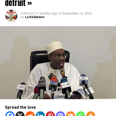
détruit »
Published
11 months ago
on
September 14, 2025
By
La Rédaction
Spread the love