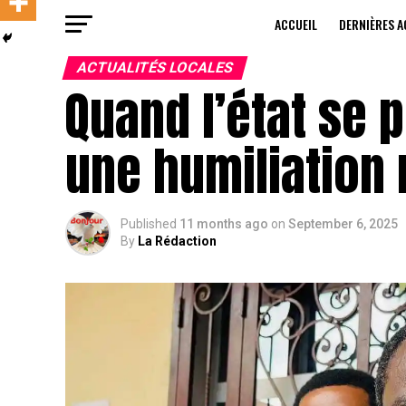
ACCUEIL
DERNIÈRES A
ACTUALITÉS LOCALES
Quand l’état se p
une humiliation 
Published
11 months ago
on
September 6, 2025
By
La Rédaction