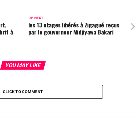
UP NEXT
rt,
les 13 otages libérés à Zigagué reçus
brit à
par le gouverneur Midjiyawa Bakari
YOU MAY LIKE
CLICK TO COMMENT