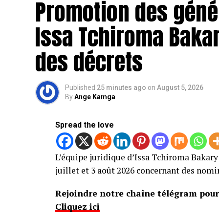
Promotion des géné
Issa Tchiroma Bakary
des décrets
Published
25 minutes ago
on
August 5, 2026
By
Ange Kamga
Spread the love
L’équipe juridique d’Issa Tchiroma Bakary 
juillet et 3 août 2026 concernant des nomi
Rejoindre notre chaîne télégram pour 
Cliquez ici