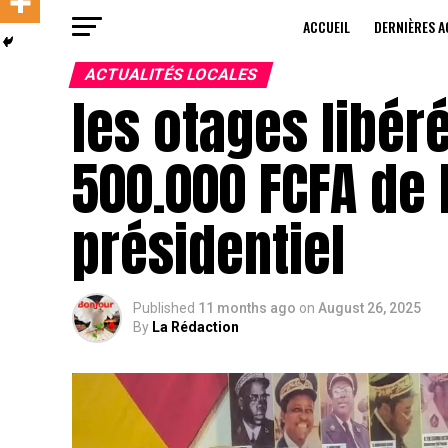
ACCUEIL
DERNIÈRES A
ACTUALITÉS LOCALES
les otages libér
500.000 FCFA de 
présidentiel
Published
11 months ago
on
August 26, 2025
By
La Rédaction