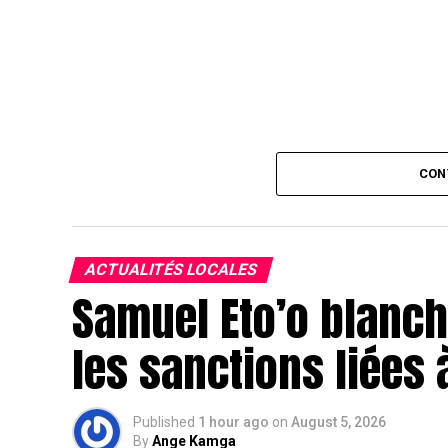
CON
ACTUALITÉS LOCALES
Samuel Eto’o blanchi
les sanctions liées 
Published
1 hour ago
on
August 5, 2026
By
Ange Kamga