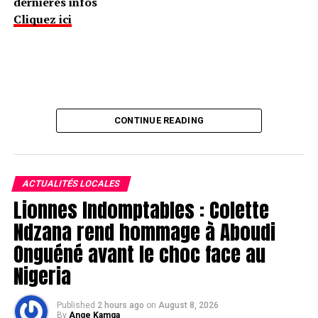
dernières infos
Cliquez ici
CONTINUE READING
ACTUALITÉS LOCALES
Lionnes Indomptables : Colette
Ndzana rend hommage à Aboudi
Onguéné avant le choc face au
Nigeria
Published
2 hours ago
on
August 8, 2026
By
Ange Kamga