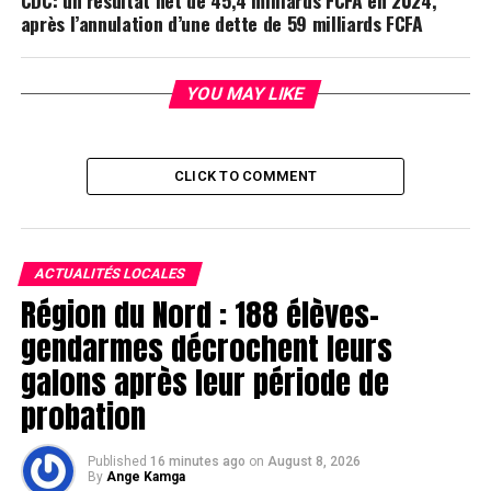
CDC: un résultat net de 45,4 milliards FCFA en 2024,
après l’annulation d’une dette de 59 milliards FCFA
YOU MAY LIKE
CLICK TO COMMENT
ACTUALITÉS LOCALES
Région du Nord : 188 élèves-
gendarmes décrochent leurs
galons après leur période de
probation
Published
16 minutes ago
on
August 8, 2026
By
Ange Kamga