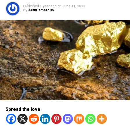
Published
1 year ago
on
June 11, 2025
By
ActuCameroun
Spread the love