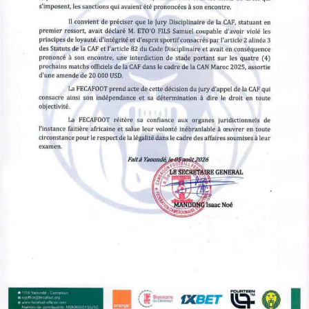
Lion Indomptable peine à s’imposer dans la rotation de
son entraîneur. Ses apparitions sont devenues rares, ce
qui alimente naturellement les rumeurs autour de son
avenir.
À y regarder de plus près, un départ temporaire
pourrait satisfaire toutes les parties. Getafe
conserverait un joueur sous contrat tout en lui offrant
davantage de temps de jeu, tandis que Málaga
récupérerait un milieu déjà habitué aux exigences du
football espagnol.
Un prêt envisagé dès cet été
D’après plusieurs médias spécialisés, Getafe ne
fermerait pas la porte à un prêt avant la clôture du
mercato. Une formule qui permettrait au joueur de
retrouver du rythme et de la confiance.