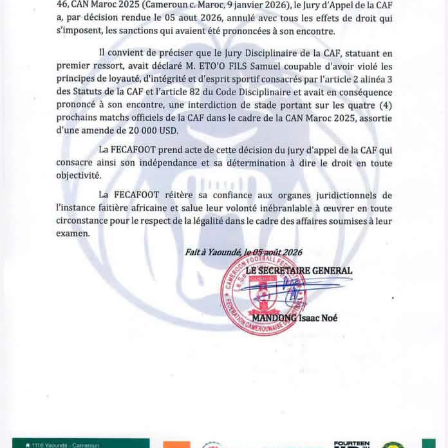
comme prévu. Arrivé lors du dernier mercato estival, le
Lion Indomptable peine à s’imposer dans la rotation de
son entraîneur. Ses apparitions sont devenues rares, ce
qui alimente naturellement les rumeurs autour de son
avenir.
À y regarder de plus près, un départ temporaire
pourrait satisfaire toutes les parties. Getafe
conserverait un joueur sous contrat tout en lui offrant
davantage de temps de jeu, tandis que Málaga
récupérerait un milieu déjà habitué aux exigences du
football espagnol.
Un prêt envisagé dès cet été
D’après plusieurs médias spécialisés, Getafe ne
fermerait pas la porte à un prêt avant la clôture du
mercato. Une formule qui permettrait au joueur de
retrouver du rythme et de la confiance.