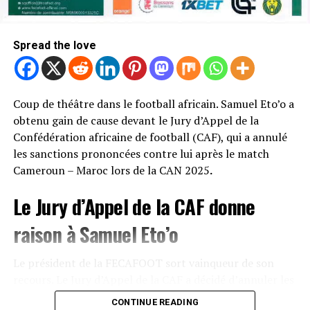
Pourtant, le dossier reste ouvert. Selon les informations
exclusives d’Africafoot, Yvan Neyou souhaite encore
Spread the love
convaincre le staff de Getafe et gagner sa place au sein
de l’effectif. Mais l’intérêt grandissant de plusieurs
clubs pourrait accélérer les discussions.
Coup de théâtre dans le football africain. Samuel Eto’o a
Des prétendants également en
obtenu gain de cause devant le Jury d’Appel de la
Confédération africaine de football (CAF), qui a annulé
Italie et en France
les sanctions prononcées contre lui après le match
Cameroun – Maroc lors de la CAN 2025
.
Málaga n’est pas seul dans cette course. Le milieu
défensif camerounais attire aussi l’attention de
Le Jury d’Appel de la CAF donne
plusieurs équipes de Serie A et de Ligue 1, séduites par
raison à Samuel Eto’o
son profil travailleur, sa qualité de récupération et son
expérience acquise en Espagne.
Le président de la FECAFOOT sort vainqueur de son
Natif de Douala, Yvan Neyou est encore lié à Getafe
recours. Le Jury d’Appel de la CAF a décidé d’annuler les
jusqu’en juin 2028. Sa valeur marchande est
sanctions qui avaient été infligées à Samuel Eto’o à la
CONTINUE READING