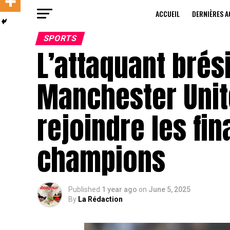
ACCUEIL
DERNIÈRES A
SPORTS
L’attaquant brés
Manchester Unit
rejoindre les fin
champions
Published
1 year ago
on
June 5, 2025
By
La Rédaction