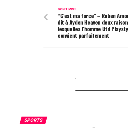
DON'T MISS
“C’est ma force” – Ruben Amo
dit à Ayden Heaven deux raison
lesquelles l’homme Utd Playstyl
convient parfaitement
SPORTS