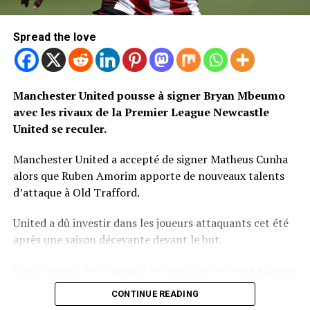
Spread the love
Manchester United pousse à signer Bryan Mbeumo
avec les rivaux de la Premier League Newcastle
United se reculer.
Manchester United a accepté de signer Matheus Cunha
alors que Ruben Amorim apporte de nouveaux talents
d’attaque à Old Trafford.
United a dû investir dans les joueurs attaquants cet été
après une saison décevante devant le but.
Cunha a peut-être marqué 16 buts pour Wolverhampton
Wanderers la saison dernière, mais lui seul ne résoudra
CONTINUE READING
pas les problèmes d’attaque de United.