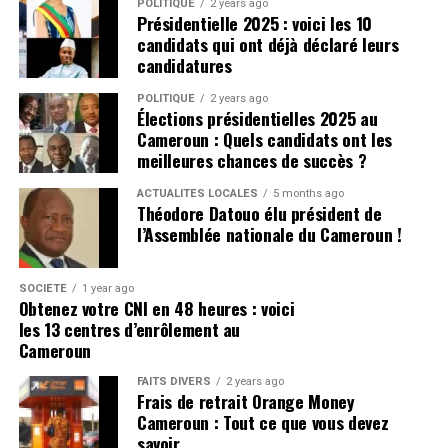
Pour avoir les dernières infos
POLITIQUE
2 years ago
Présidentielle 2025 : voici les 10
Cliquez ici
Plus de nouvelles de Manchester
candidats qui ont déjà déclaré leurs
candidatures
United:
POLITIQUE
2 years ago
Élections présidentielles 2025 au
United doit naviguer avec soin leurs finances, après
Cameroun : Quels candidats ont les
avoir déjà dépensé un montant important pour le
meilleures chances de succès ?
service d’attaque. Ils ont d’autres postes qui ont besoin
ACTUALITÉS LOCALES
5 months ago
de recrutement, sinon l’équipe pourrait lutter contre
Théodore Datouo élu président de
l’équilibre de l’équipe.
l’Assemblée nationale du Cameroun !
CLIQUEZ ICI POUR LIRE L’ARTICLE ORIGINAL SUR
SOCIÉTÉ
1 year ago
manchesterunited365.com
Obtenez votre CNI en 48 heures : voici
les 13 centres d’enrôlement au
Pour avoir les dernières infos
Cameroun
Cliquez ici
FAITS DIVERS
2 years ago
Frais de retrait Orange Money
Cameroun : Tout ce que vous devez
Photo de MB Media / Getty Images
savoir