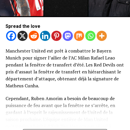
Spread the love
Manchester United est prêt à combattre le Bayern
Photo de Mark Leech / Offside / Offside via Getty Images
Munich pour signer l’ailier de l’AC Milan Rafael Leao
Newcastle United Retour de Bryan
pendant la fenêtre de transfert d’été. Les Red Devils ont
pris d’assaut la fenêtre de transfert en hiérarchisant le
Mbeumo
département d’attaque, obtenant déjà la signature de
Matheus Cunha.
Sans surprise, United n’a pas été le seul à cibler une
décision de signer MBEUMO.
Cependant, Ruben Amorim a besoin de beaucoup de
puissance de feu avant que la fenêtre ne s’arrête, en
Le rapport télégraphique selon lequel Newcastle United
gardant à l’esprit le rajeunissement de United de la
avait fait de MBEUMO sa cible les plus attaquantes pour
saison prochaine. L’équipe entière de Man United
la fenêtre de transfert d’été.
qu’Amorim a hérité d’Erik Ten Hag n’a pas réussi à