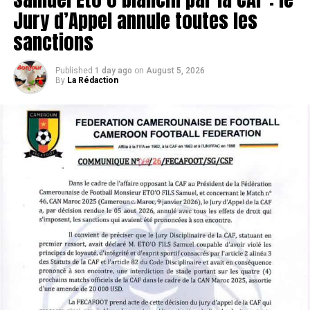
stabilité afin d’assurer le maintien.
Jury d’Appel annule toutes les
Selon les informations du journaliste Rudy Galetti, les
sanctions
dirigeants andalous ont fait de
Yvan Neyou
une cible
prioritaire. Le club espère avancer rapidement sur ce
Published
1 day ago
on
August 5, 2026
dossier au cours des prochaines semaines afin d’intégrer
By
La Rédaction
le Camerounais avant le lancement officiel de la saison.
Yvan Neyou vit une situation
délicate à Getafe
L’aventure de Yvan Neyou à Getafe ne se déroule pas
comme prévu. Arrivé lors du dernier mercato estival, le
Lion Indomptable peine à s’imposer dans la rotation de
son entraîneur. Ses apparitions sont devenues rares, ce
qui alimente naturellement les rumeurs autour de son
avenir.
À y regarder de plus près, un départ temporaire