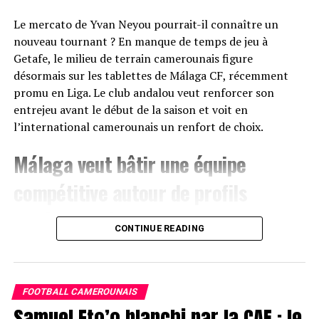
Le mercato de Yvan Neyou pourrait-il connaître un
nouveau tournant ? En manque de temps de jeu à
Getafe, le milieu de terrain camerounais figure
désormais sur les tablettes de Málaga CF, récemment
promu en Liga. Le club andalou veut renforcer son
entrejeu avant le début de la saison et voit en
l’international camerounais un renfort de choix.
Málaga veut bâtir une équipe
compétitive autour de profils
expérimentés
CONTINUE READING
Après avoir validé son retour dans l’élite espagnole,
Málaga CF s’active sur le marché des transferts.
L’objectif est clair : recruter des joueurs capables
FOOTBALL CAMEROUNAIS
d’apporter immédiatement de l’expérience et de la
Samuel Eto’o blanchi par la CAF : le