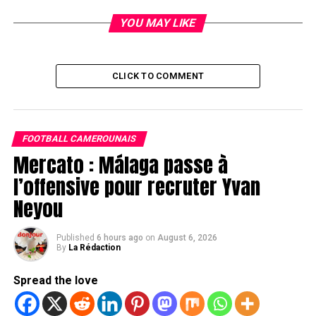
YOU MAY LIKE
CLICK TO COMMENT
FOOTBALL CAMEROUNAIS
Mercato : Málaga passe à
l’offensive pour recruter Yvan
Neyou
Published
6 hours ago
on
August 6, 2026
By
La Rédaction
Spread the love