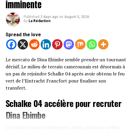
imminente
Les sanctions de quatre matchs et
Pour avoir les dernières infos
Cliquez ici
Published
2 days ago
on
August 5, 2026
l’amende sont annulées
By
La Rédaction
Avec cette décision, Samuel Eto’o est totalement
Spread the love
blanchi dans cette affaire. La suspension de quatre
matchs qui le visait est levée, tout comme l’amende de
20 000 dollars qui lui avait été infligée.
Le mercato de Dina Ebimbe semble prendre un tournant
décisif. Le milieu de terrain camerounais est désormais à
Le président de la Fédération camerounaise de football
un pas de rejoindre Schalke 04 après avoir obtenu le feu
n’est donc plus concerné par ces mesures disciplinaires
vert de l’Eintracht Francfort pour finaliser son
et retrouve l’intégralité de ses prérogatives dans les
transfert.
compétitions organisées sous l’égide de la CAF.
Schalke 04 accélère pour recruter
Une décision qui relance le débat
Dina Ebimbe
autour du dossier
Le dossier avance rapidement. Selon plusieurs médias
Cette issue favorable pour Samuel Eto’o pourrait