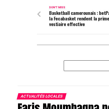
DON'T MISS
Basketball camerounais : betP
la Fecabasket rendent la prim
vestiaire effective
ACTUALITÉS LOCALES
Faris Moumbagna po