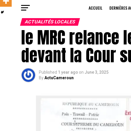
ACCUEIL
DERNIÈRES A
ACTUALITÉS LOCALES
le MRC relance le
devant la Cour 
Published
1 year ago
on
June 3, 2025
By
ActuCameroun