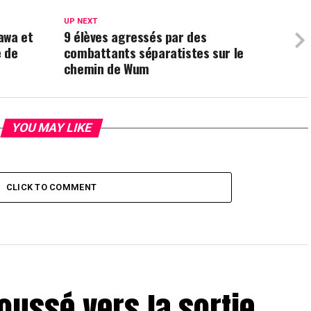
UP NEXT
awa et
9 élèves agressés par des
e de
combattants séparatistes sur le
chemin de Wum
YOU MAY LIKE
CLICK TO COMMENT
ussé vers la sortie,