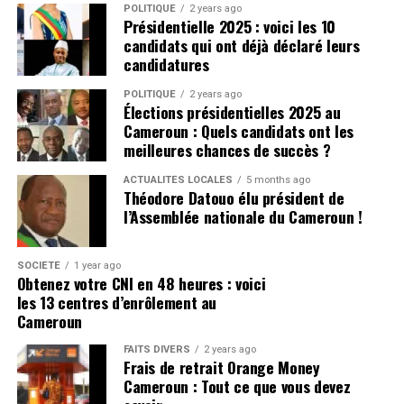
prochaine.
Pour avoir les dernières infos
POLITIQUE
2 years ago
Présidentielle 2025 : voici les 10
Cliquez ici
Plus de nouvelles de Manchester
candidats qui ont déjà déclaré leurs
candidatures
United:
POLITIQUE
2 years ago
Élections présidentielles 2025 au
United doit naviguer avec soin leurs finances, après
Cameroun : Quels candidats ont les
avoir déjà dépensé un montant important pour le
meilleures chances de succès ?
service d’attaque. Ils ont d’autres postes qui ont besoin
ACTUALITÉS LOCALES
5 months ago
de recrutement, sinon l’équipe pourrait lutter contre
Théodore Datouo élu président de
l’équilibre de l’équipe.
l’Assemblée nationale du Cameroun !
CLIQUEZ ICI POUR LIRE L’ARTICLE ORIGINAL SUR
SOCIÉTÉ
1 year ago
manchesterunited365.com
Obtenez votre CNI en 48 heures : voici
les 13 centres d’enrôlement au
Pour avoir les dernières infos
Cameroun
Cliquez ici
FAITS DIVERS
2 years ago
Frais de retrait Orange Money
Cameroun : Tout ce que vous devez
Photo de MB Media / Getty Images