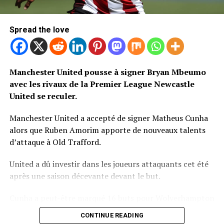
Spread the love
Manchester United pousse à signer Bryan Mbeumo
avec les rivaux de la Premier League Newcastle
United se reculer.
Manchester United a accepté de signer Matheus Cunha
alors que Ruben Amorim apporte de nouveaux talents
d’attaque à Old Trafford.
United a dû investir dans les joueurs attaquants cet été
après une saison décevante devant le but.
Cunha a peut-être marqué 16 buts pour Wolverhampton
Wanderers la saison dernière, mais lui seul ne résoudra
CONTINUE READING
pas les problèmes d’attaque de United.