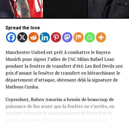
Spread the love
Manchester United est prêt à combattre le Bayern
Photo de Mark Leech / Offside / Offside via Getty Images
Munich pour signer l’ailier de l’AC Milan Rafael Leao
Newcastle United Retour de Bryan
pendant la fenêtre de transfert d’été. Les Red Devils ont
pris d’assaut la fenêtre de transfert en hiérarchisant le
Mbeumo
département d’attaque, obtenant déjà la signature de
Matheus Cunha.
Sans surprise, United n’a pas été le seul à cibler une
décision de signer MBEUMO.
Cependant, Ruben Amorim a besoin de beaucoup de
puissance de feu avant que la fenêtre ne s’arrête, en
Le rapport télégraphique selon lequel Newcastle United
gardant à l’esprit le rajeunissement de United de la
avait fait de MBEUMO sa cible les plus attaquantes pour
saison prochaine. L’équipe entière de Man United
la fenêtre de transfert d’été.
qu’Amorim a hérité d’Erik Ten Hag n’a pas réussi à