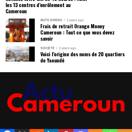
dernières infos
CLIQUEZ ici pour lire tout l’article sur
les 13 centres d’enrôlement au
Cliquez ici
infocameroun.com
Cameroun
FAITS DIVERS
2 years ago
Rejoindre notre chaîne télégram pour avoir les
Frais de retrait Orange Money
dernières infos
Cameroun : Tout ce que vous devez
Cliquez ici
savoir
SOCIÉTÉ
2 years ago
Voici l’origine des noms de 20 quartiers
de Yaoundé