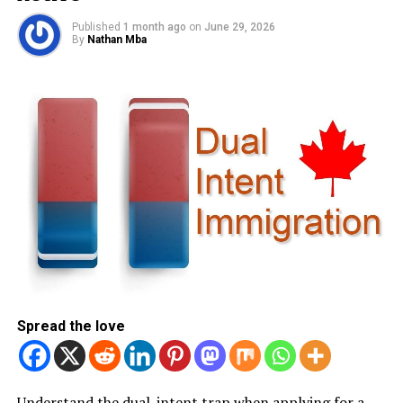
Published
1 month ago
on
June 29, 2026
By
Nathan Mba
Spread the love
Understand the dual-intent trap when applying for a