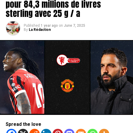
pour 84,3 millions de livres
MBEUMO a accumulé 20 buts en Premier League pour
Brentford la saison dernière et semble être la prochaine
sterling avec 25 g / a
priorité de transfert de United.
Published
1 year ago
on
June 7, 2025
By
La Rédaction
Spread the love