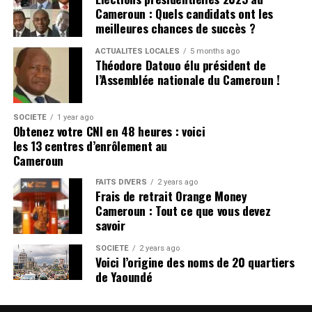
United doit naviguer avec soin leurs finances, après
Cameroun : Quels candidats ont les
avoir déjà dépensé un montant important pour le
meilleures chances de succès ?
service d’attaque. Ils ont d’autres postes qui ont besoin
ACTUALITÉS LOCALES
5 months ago
de recrutement, sinon l’équipe pourrait lutter contre
Théodore Datouo élu président de
l’équilibre de l’équipe.
l’Assemblée nationale du Cameroun !
CLIQUEZ ICI POUR LIRE L’ARTICLE ORIGINAL SUR
SOCIÉTÉ
1 year ago
manchesterunited365.com
Obtenez votre CNI en 48 heures : voici
les 13 centres d’enrôlement au
Pour avoir les dernières infos
Cameroun
Cliquez ici
FAITS DIVERS
2 years ago
Frais de retrait Orange Money
Cameroun : Tout ce que vous devez
Photo de MB Media / Getty Images
savoir
Matthijs de Ligt partage ce qu’il
SOCIÉTÉ
2 years ago
Voici l’origine des noms de 20 quartiers
pense de Ruben Amorim
de Yaoundé
De Ligt a eu une première saison solide à United, mais les