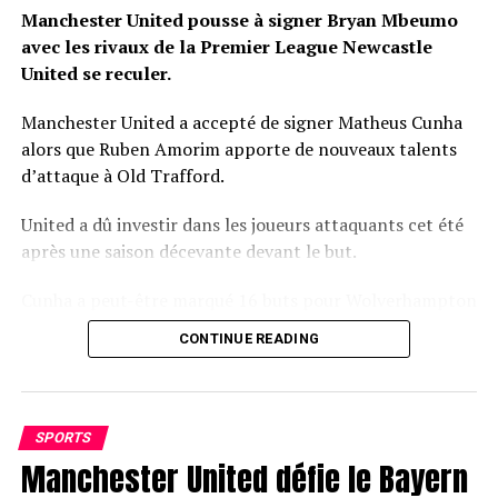
Manchester United pousse à signer Bryan Mbeumo
avec les rivaux de la Premier League Newcastle
United se reculer.
Manchester United a accepté de signer Matheus Cunha
alors que Ruben Amorim apporte de nouveaux talents
d’attaque à Old Trafford.
United a dû investir dans les joueurs attaquants cet été
après une saison décevante devant le but.
Cunha a peut-être marqué 16 buts pour Wolverhampton
Wanderers la saison dernière, mais lui seul ne résoudra
CONTINUE READING
pas les problèmes d’attaque de United.
La première offre de United pour Bryan Mbeumo a
échoué, mais l’attaquant de Brentford reste une cible
SPORTS
clé pour Amorim.
Manchester United défie le Bayern