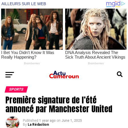
SPORTS
Première signature de l’été
annoncé par Manchester United
Published
1 year ago
on
June 1, 2025
By
La Rédaction