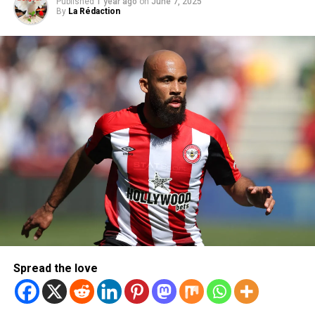
Published
1 year ago
on
June 7, 2025
By
La Rédaction
Spread the love