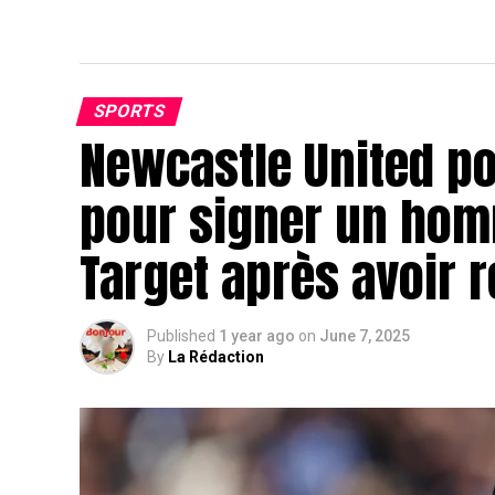
SPORTS
Newcastle United p
pour signer un hom
Target après avoir
Published
1 year ago
on
June 7, 2025
By
La Rédaction