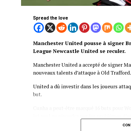
Spread the love
Manchester United pousse à signer Br
League Newcastle United se reculer.
Manchester United a accepté de signer M
nouveaux talents d’attaque à Old Trafford.
United a dû investir dans les joueurs atta
but.
Cunha a peut-être marqué 16 buts pour Wo
lui seul ne résoudra pas les problèmes d’a
CON
La première offre de United pour Bryan M