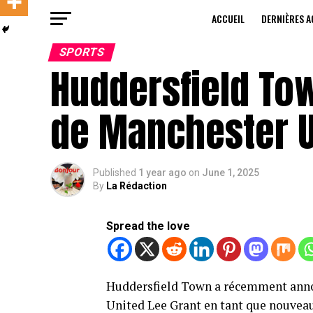
ACCUEIL
DERNIÈRES A
SPORTS
Huddersfield Tow
de Manchester U
Published
1 year ago
on
June 1, 2025
By
La Rédaction
Spread the love
Huddersfield Town a récemment anno
United Lee Grant en tant que nouveau