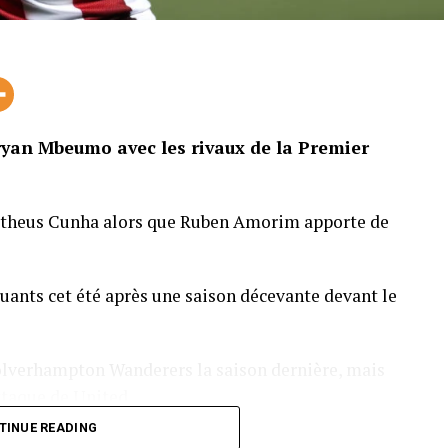
yan Mbeumo avec les rivaux de la Premier
atheus Cunha alors que Ruben Amorim apporte de
quants cet été après une saison décevante devant le
lverhampton Wanderers la saison dernière, mais
ttaque de United.
TINUE READING
beumo a échoué, mais l’attaquant de Brentford