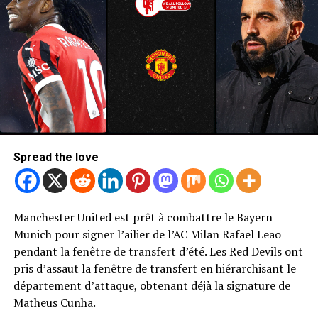
Spread the love
Manchester United est prêt à combattre le Bayern
Photo de Mark Leech / Offside / Offside via Getty Images
Munich pour signer l’ailier de l’AC Milan Rafael Leao
Newcastle United Retour de Bryan
pendant la fenêtre de transfert d’été. Les Red Devils ont
pris d’assaut la fenêtre de transfert en hiérarchisant le
Mbeumo
département d’attaque, obtenant déjà la signature de
Matheus Cunha.
Sans surprise, United n’a pas été le seul à cibler une