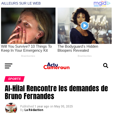
SPORTS
Al-Hilal Rencontre les demandes de
Bruno Fernandes
Published
1 year ago
on
May 30, 2025
By
La Rédaction