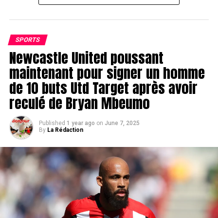
SPORTS
Newcastle United poussant
maintenant pour signer un homme
de 10 buts Utd Target après avoir
reculé de Bryan Mbeumo
Published
1 year ago
on
June 7, 2025
By
La Rédaction