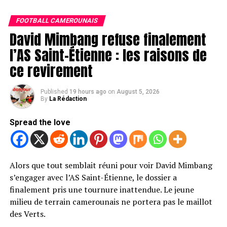
les sanctions initialement prononcées devaient être
Si cette étape est validée, le joueur de 24 ans signera un
FOOTBALL CAMEROUNAIS
annulées.
contrat de deux saisons avec le club allemand. Les
David Mimbang refuse finalement
discussions entre les différentes parties ont abouti à un
l’AS Saint-Étienne : les raisons de
accord, ouvrant la voie à une officialisation très
ce revirement
prochaine.
Pour Schalke 04, cette arrivée représenterait un renfort
Published
19 hours ago
on
August 5, 2026
de poids au milieu de terrain. Le club, qui nourrit de
By
La Rédaction
grandes ambitions cette saison, mise sur l’expérience
Spread the love
d’un joueur déjà habitué au très haut niveau en
Bundesliga.
Un nouveau défi pour l’international
Alors que tout semblait réuni pour voir David Mimbang
s’engager avec l’AS Saint-Étienne, le dossier a
camerounais
finalement pris une tournure inattendue. Le jeune
milieu de terrain camerounais ne portera pas le maillot
Après plusieurs saisons sous les couleurs de l’Eintracht
des Verts.
Francfort, Dina Ebimbe s’apprête à tourner une