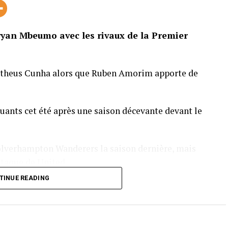
yan Mbeumo avec les rivaux de la Premier
atheus Cunha alors que Ruben Amorim apporte de
quants cet été après une saison décevante devant le
lverhampton Wanderers la saison dernière, mais
ttaque de United.
TINUE READING
beumo a échoué, mais l’attaquant de Brentford
ague pour Brentford la saison dernière et semble