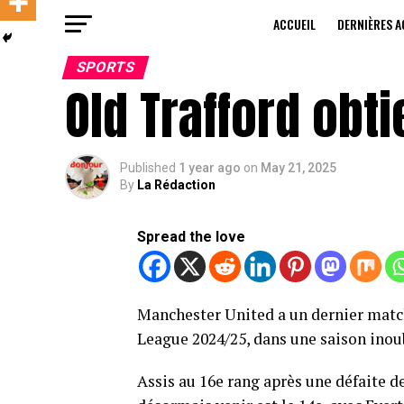
ACCUEIL
DERNIÈRES A
SPORTS
Old Trafford obtie
Published
1 year ago
on
May 21, 2025
By
La Rédaction
Spread the love
Manchester United a un dernier match
League 2024/25, dans une saison inoub
Assis au 16e rang après une défaite de