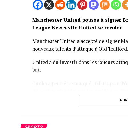
Manchester United pousse à signer Br
League Newcastle United se reculer.
Manchester United a accepté de signer M
nouveaux talents d’attaque à Old Trafford.
United a dû investir dans les joueurs atta
but.
Cunha a peut-être marqué 16 buts pour Wo
lui seul ne résoudra pas les problèmes d’a
CON
La première offre de United pour Bryan M
reste une cible clé pour Amorim.
MBEUMO a accumulé 20 buts en Premier Le
SPORTS