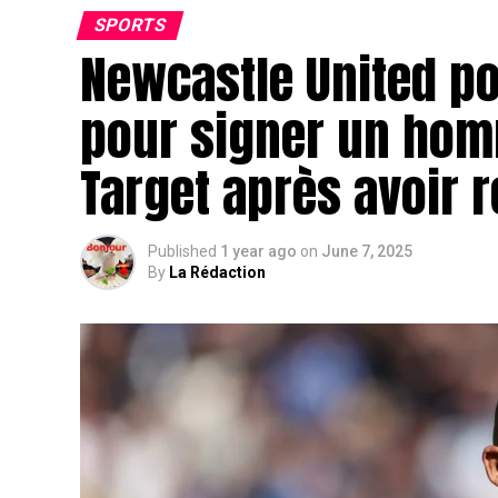
SPORTS
Newcastle United p
pour signer un hom
Target après avoir
Published
1 year ago
on
June 7, 2025
By
La Rédaction