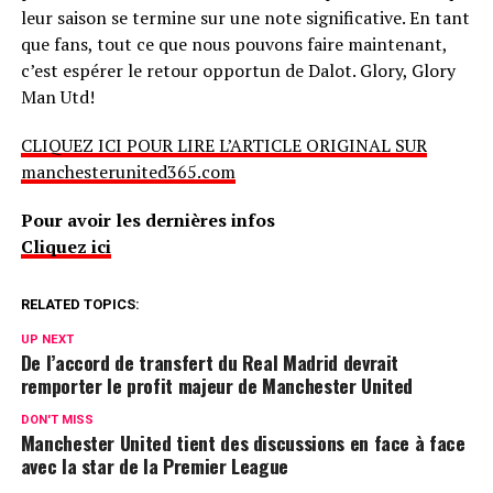
leur saison se termine sur une note significative. En tant
que fans, tout ce que nous pouvons faire maintenant,
c’est espérer le retour opportun de Dalot. Glory, Glory
Man Utd!
CLIQUEZ ICI POUR LIRE L’ARTICLE ORIGINAL SUR
manchesterunited365.com
Pour avoir les dernières infos
Cliquez ici
RELATED TOPICS:
UP NEXT
De l’accord de transfert du Real Madrid devrait
remporter le profit majeur de Manchester United
DON'T MISS
Manchester United tient des discussions en face à face
avec la star de la Premier League