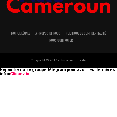
Malgré cela, De Ligt parle de façon ludique d’Amorim,
alors qu’il a dit à l’Inside United Magazine ce qu’il a
remarqué à propos de l’entraîneur-chef après avoir
rejoint.
NOTICE LÉGALE
A PROPOS DE NOUS
POLITIQUE DE CONFIDENTIALITÉ
“Je ne l’ai pas rencontré individuellement”, a expliqué
NOUS CONTACTER
De Ligt. «Je pense que dans une réunion de groupe était
la première fois. Je pouvais déjà voir qu’il était un
homme vraiment honnête et ouvert. C’était
Copyright © 2017 actucameroun.info
intéressant.»
Rejoindre notre groupe télégram pour avoir les dernières
infos
Cliquez ici
Poursuivant, de Ligt a également salué le charisme
d’Amorim.
“Ouais, son charisme. Aussi, la façon dont il est ouvert
et honnête sur les choses. Il a montré son idée,
comment nous devons jouer et comment nous voulons
jouer. C’étaient en fait les premiers jours et semaines.”