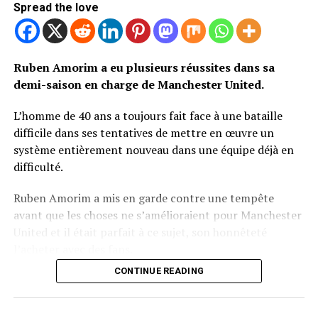
Spread the love
pour signer l’ailier de l’AC Milan Rafael Leao.
Newcastle quitte la course pour MBEUMO, mais vise
Alors que Rashford, Antony et Jadon Sancho sont
désormais deux joueurs attaquants avec des liens avec
revenus à United de leurs accords de prêt respectifs, ils
United.
n’ont pas d’avenir ici. Dans le même temps, l’avenir
Ruben Amorim a eu plusieurs réussites dans sa
d’Alejandro Garnacho reste également incertain après le
demi-saison en charge de Manchester United.
Anthony Elanga est recherché par Newcastle qui a
drame hors champ de fin de saison après la défaite finale
ébloui pour Nottingham Forest.
de la Ligue Europa.
L’homme de 40 ans a toujours fait face à une bataille
difficile dans ses tentatives de mettre en œuvre un
L’homme large suédois a été vendu par United en 2023
Selon Fichajes, Man United est prêt à combattre le
système entièrement nouveau dans une équipe déjà en
mais a porté son jeu à de nouveaux niveaux à Forest.
Bayern pour signer Leo de Milan pendant la fenêtre de
difficulté.
transfert d’été. Le joueur de 25 ans a acquis une forte
Le Telegraph ajoute également que Newcastle
réputation pour ses qualités individuelles en tant
Ruben Amorim a mis en garde contre une tempête
augmente leur intérêt pour Brighton et Joao Pedro de
qu’ailier et polyvalence pour couvrir de nombreux
avant que les choses ne s’amélioraient pour Manchester
Hove Albion.
postes.
United et il était parfait à ce sujet, son honnêteté
l’acheter avec des fans.
United a été lié à une décision pour Joao Pedro, qui a
Alors que Leo préfère jouer en tant qu’ailier gauche
atteint 10 buts et six passes décisives en Premier League
CONTINUE READING
traditionnel, il peut jouer dans un rôle plus étroit en
Après la conclusion de la saison, Amorim a déclaré aux
la saison dernière.
tant que milieu de terrain offensif. L’international du
fans de United que les bons moments arrivaient, et cela
Portugal a disputé 50 apparitions pour Milan dans
semble certainement le cas basé sur le fait que