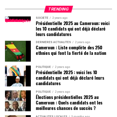
Un attaquant polyvalent comme MBEUMO, Joao Pedro
toutes les compétitions la saison dernière, marquant 12
l’entreprise de transfert est en cours.
semble être l’objectif de Newcastle pour la fenêtre
TRENDING
buts et fournissant 13 passes décisives.
d’été.
United a signé Matheus Cunha et se ferme sur l’ajout de
SOCIÉTÉ
2 years ago
https://www.youtube.com/watch?v=lissp_r7z6k
Présidentielle 2025 au Cameroun: voici
Bryan Mbeumo à la liste des arrivées dans les prochains
United espère que l’accord de MBEUMO le plus
les 10 candidats qui ont déjà déclaré
jours.
rapidement possible est juste pour être sûr, mais les
leurs candidatures
Le prix pourrait agir comme un obstacle, car Milan ne
Magpies semblent avoir complètement évolué.
veut rien de moins de 100 millions d’euros (84,3 millions
Les choses semblent brillantes pour United, et
DERNIÈRES ACTUALITÉS
2 years ago
de livres sterling) pour les Portugais. Néanmoins, Leao
maintenant Matthijs de Ligt a révélé ce qu’il a remarqué
Cameroun : Liste complète des 250
CLIQUEZ ICI POUR LIRE L’ARTICLE ORIGINAL SUR
ethnies qui font la fierté de la nation
pourrait quitter Milan après avoir terminé huitième et a
à propos d’Amorim à l’arrivée de l’entraîneur de
manchesterunited365.com
raté la place de la Ligue des champions pour la saison
Portuguse.
prochaine.
Pour avoir les dernières infos
POLITIQUE
2 years ago
Présidentielle 2025 : voici les 10
Cliquez ici
Plus de nouvelles de Manchester
candidats qui ont déjà déclaré leurs
candidatures
United:
POLITIQUE
2 years ago
Élections présidentielles 2025 au
United doit naviguer avec soin leurs finances, après
Cameroun : Quels candidats ont les
avoir déjà dépensé un montant important pour le
meilleures chances de succès ?
service d’attaque. Ils ont d’autres postes qui ont besoin
ACTUALITÉS LOCALES
5 months ago