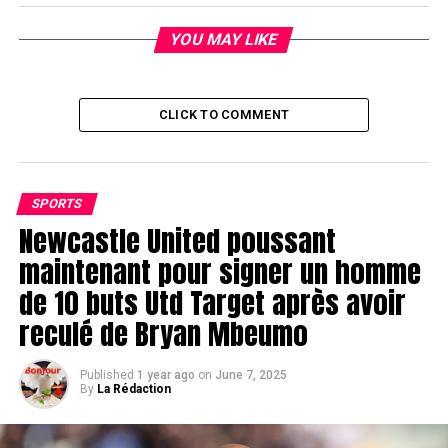
YOU MAY LIKE
CLICK TO COMMENT
SPORTS
Newcastle United poussant
maintenant pour signer un homme
de 10 buts Utd Target après avoir
reculé de Bryan Mbeumo
Published
1 year ago
on
June 7, 2025
By
La Rédaction