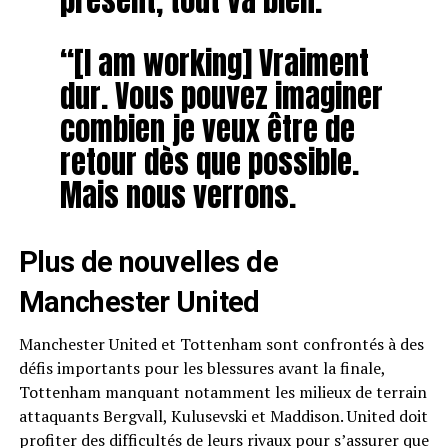
présent, tout va bien.”
“[I am working] Vraiment
dur. Vous pouvez imaginer
combien je veux être de
retour dès que possible.
Mais nous verrons.
Plus de nouvelles de
Manchester United
Manchester United et Tottenham sont confrontés à des
défis importants pour les blessures avant la finale,
Tottenham manquant notamment les milieux de terrain
attaquants Bergvall, Kulusevski et Maddison. United doit
profiter des difficultés de leurs rivaux pour s’assurer que