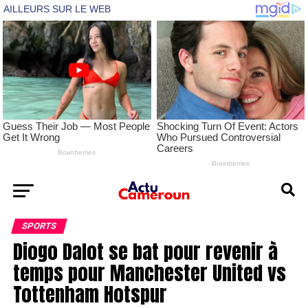
SPORTS
Diogo Dalot se bat pour revenir à
temps pour Manchester United vs
Tottenham Hotspur