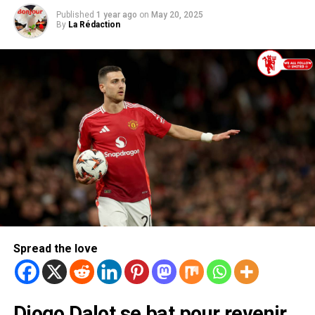
Published
1 year ago
on
May 20, 2025
By
La Rédaction
Spread the love
Diogo Dalot se bat pour revenir