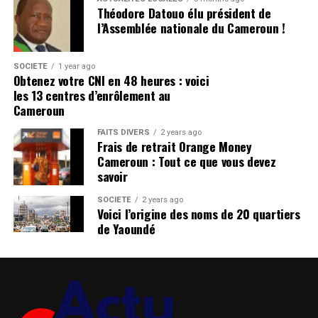
de recrutement, sinon l’équipe pourrait lutter contre
Théodore Datouo élu président de
l’équilibre de l’équipe.
l’Assemblée nationale du Cameroun !
CLIQUEZ ICI POUR LIRE L’ARTICLE ORIGINAL SUR
SOCIÉTÉ
1 year ago
manchesterunited365.com
Obtenez votre CNI en 48 heures : voici
les 13 centres d’enrôlement au
Pour avoir les dernières infos
Cameroun
Cliquez ici
FAITS DIVERS
2 years ago
Frais de retrait Orange Money
Cameroun : Tout ce que vous devez
Photo de MB Media / Getty Images
savoir
Matthijs de Ligt partage ce qu’il
SOCIÉTÉ
2 years ago
Voici l’origine des noms de 20 quartiers
pense de Ruben Amorim
de Yaoundé
De Ligt a eu une première saison solide à United, mais les
blessures ont finalement joué un grand rôle alors que
Harry Maguire a mis fin à la saison devant lui dans
l’ordre hiérarchique.