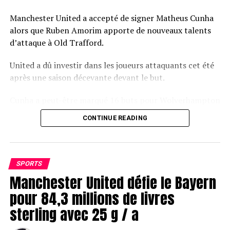
Manchester United a accepté de signer Matheus Cunha
alors que Ruben Amorim apporte de nouveaux talents
d’attaque à Old Trafford.
United a dû investir dans les joueurs attaquants cet été
après une saison décevante devant le but.
Cunha a peut-être marqué 16 buts pour Wolverhampton
Wanderers la saison dernière, mais lui seul ne résoudra
CONTINUE READING
pas les problèmes d’attaque de United.
La première offre de United pour Bryan Mbeumo a
échoué, mais l’attaquant de Brentford reste une cible
SPORTS
clé pour Amorim.
Manchester United défie le Bayern
pour 84,3 millions de livres
MBEUMO a accumulé 20 buts en Premier League pour
Brentford la saison dernière et semble être la prochaine
sterling avec 25 g / a
priorité de transfert de United.