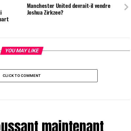
Manchester United devrait-il vendre
i
Joshua Zirkzee?
part
YOU MAY LIKE
CLICK TO COMMENT
oussant maintenant