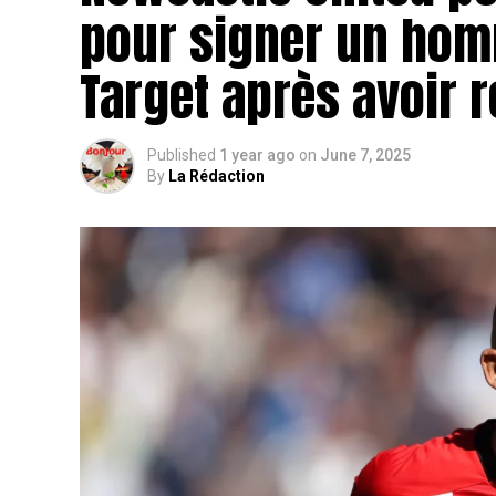
pour signer un hom
Target après avoir
Published
1 year ago
on
June 7, 2025
By
La Rédaction