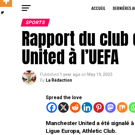
ACCUEIL
DERNIÈRES A
SPORTS
Rapport du club
United à l’UEFA
Published
1 year ago
on
May 19, 2025
By
La Rédaction
Spread the love
Manchester United a été signalé à 
Ligue Europa, Athletic Club.