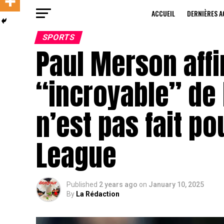
ACCUEIL
DERNIÈRES A
SPORTS
Paul Merson aff
“incroyable” de
n’est pas fait p
League
Published
2 years ago
on
January 10, 2025
By
La Rédaction