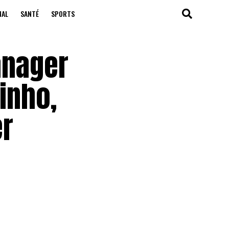
NAL
SANTÉ
SPORTS
anager
inho,
er