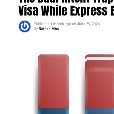
Visa While Express E
Published
1 month ago
on
June 29, 2026
By
Nathan Mba