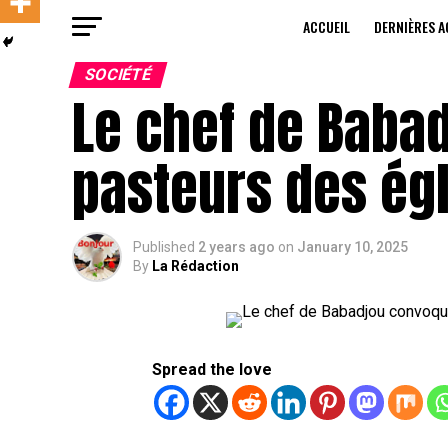
ACCUEIL
DERNIÈRES A
SOCIÉTÉ
Le chef de Baba
pasteurs des égl
Published
2 years ago
on
January 10, 2025
By
La Rédaction
Spread the love