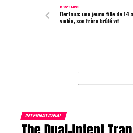
DON'T MISS
Bertoua: une jeune fille de 14 
violée, son frère brûlé vif
INTERNATIONAL
The Dual-Intent Trap