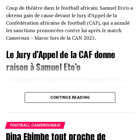
Coup de théâtre dans le football africain. Samuel Eto’o a
obtenu gain de cause devant le Jury d’Appel de la
Confédération africaine de football (CAF), qui a annulé
les sanctions prononcées contre lui après le match
Cameroun – Maroc lors de la CAN 2025
.
Le Jury d’Appel de la CAF donne
raison à Samuel Eto’o
Le président de la FECAFOOT sort vainqueur de son
recours. Le Jury d’Appel de la CAF a décidé d’annuler les
sanctions qui avaient été infligées à Samuel Eto’o à la
CONTINUE READING
suite des incidents survenus après la rencontre entre le
Cameroun et le Maroc durant la Coupe d’Afrique des
Nations 2025.
FOOTBALL CAMEROUNAIS
Cette décision marque un revirement majeur dans un
Dina Ebimbe tout proche de
dossier qui avait suscité de nombreuses réactions au sein