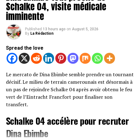
Schalke 04, visite médicale
du football africain.
imminente
Les sanctions de quatre matchs et
Published
13 hours ago
on
August 5, 2026
l’amende sont annulées
By
La Rédaction
Avec cette décision, Samuel Eto’o est totalement
Spread the love
blanchi dans cette affaire. La suspension de quatre
matchs qui le visait est levée, tout comme l’amende de
20 000 dollars qui lui avait été infligée.
Le mercato de Dina Ebimbe semble prendre un tournant
décisif. Le milieu de terrain camerounais est désormais à
Le président de la Fédération camerounaise de football
un pas de rejoindre Schalke 04 après avoir obtenu le feu
n’est donc plus concerné par ces mesures disciplinaires
vert de l’Eintracht Francfort pour finaliser son
et retrouve l’intégralité de ses prérogatives dans les
transfert.
compétitions organisées sous l’égide de la CAF.
Schalke 04 accélère pour recruter
Une décision qui relance le débat
Dina Ebimbe
autour du dossier