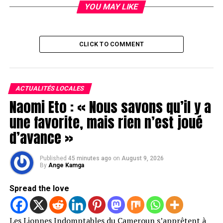
YOU MAY LIKE
CLICK TO COMMENT
ACTUALITÉS LOCALES
Naomi Eto : « Nous savons qu’il y a
une favorite, mais rien n’est joué
d’avance »
Published
45 minutes ago
on
August 9, 2026
By
Ange Kamga
Spread the love
Les Lionnes Indomptables du Cameroun s’apprêtent à