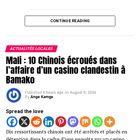
CONTINUE READING
ACTUALITÉS LOCALES
Mali : 10 Chinois écroués dans
l’affaire d’un casino clandestin à
Bamako
Published
6 hours ago
on
August 9, 2026
By
Ange Kamga
Spread the love
Dix ressortissants chinois ont été arrêtés et placés en
détention dans le cadre d’une enquête sur un casino