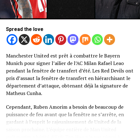
Spread the love
Manchester United est prêt à combattre le Bayern
Photo de Mark Leech / Offside / Offside via Getty Images
Munich pour signer l’ailier de l’AC Milan Rafael Leao
Newcastle United Retour de Bryan
pendant la fenêtre de transfert d’été. Les Red Devils ont
pris d’assaut la fenêtre de transfert en hiérarchisant le
Mbeumo
département d’attaque, obtenant déjà la signature de
Matheus Cunha.
Sans surprise, United n’a pas été le seul à cibler une
décision de signer MBEUMO.
Cependant, Ruben Amorim a besoin de beaucoup de
puissance de feu avant que la fenêtre ne s’arrête, en
Le rapport télégraphique selon lequel Newcastle United
gardant à l’esprit le rajeunissement de United de la
avait fait de MBEUMO sa cible les plus attaquantes pour
saison prochaine. L’équipe entière de Man United
la fenêtre de transfert d’été.
qu’Amorim a hérité d’Erik Ten Hag n’a pas réussi à