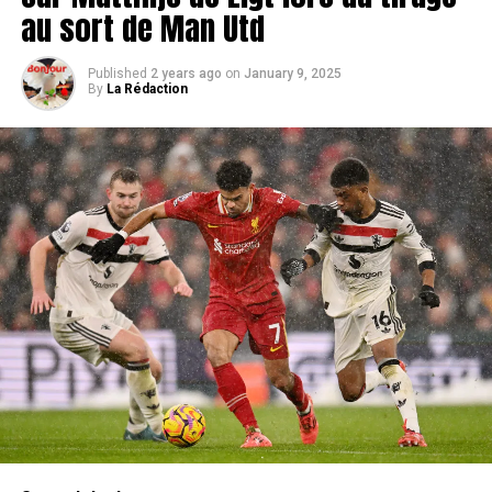
au sort de Man Utd
Published
2 years ago
on
January 9, 2025
By
La Rédaction