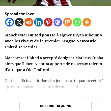
Spread the love
Manchester United pousse à signer Bryan Mbeumo
avec les rivaux de la Premier League Newcastle
United se reculer.
Manchester United a accepté de signer Matheus Cunha
alors que Ruben Amorim apporte de nouveaux talents
d’attaque à Old Trafford.
United a dû investir dans les joueurs attaquants cet été
après une saison décevante devant le but.
Cunha a peut-être marqué 16 buts pour Wolverhampton
Wanderers la saison dernière, mais lui seul ne résoudra
CONTINUE READING
pas les problèmes d’attaque de United.