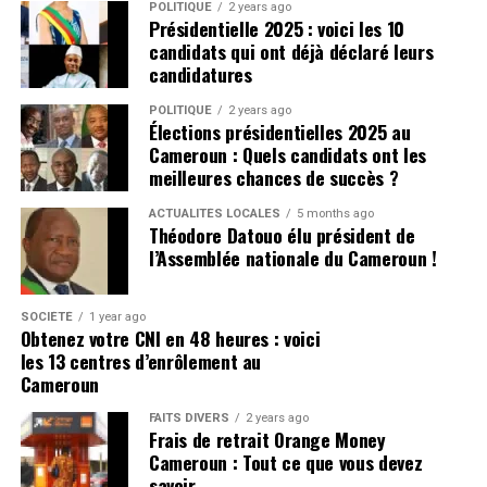
prochaine.
Pour avoir les dernières infos
POLITIQUE
2 years ago
Présidentielle 2025 : voici les 10
Cliquez ici
Plus de nouvelles de Manchester
candidats qui ont déjà déclaré leurs
candidatures
United:
POLITIQUE
2 years ago
Élections présidentielles 2025 au
United doit naviguer avec soin leurs finances, après
Cameroun : Quels candidats ont les
avoir déjà dépensé un montant important pour le
meilleures chances de succès ?
service d’attaque. Ils ont d’autres postes qui ont besoin
ACTUALITÉS LOCALES
5 months ago
de recrutement, sinon l’équipe pourrait lutter contre
Théodore Datouo élu président de
l’équilibre de l’équipe.
l’Assemblée nationale du Cameroun !
CLIQUEZ ICI POUR LIRE L’ARTICLE ORIGINAL SUR
SOCIÉTÉ
1 year ago
manchesterunited365.com
Obtenez votre CNI en 48 heures : voici
les 13 centres d’enrôlement au
Pour avoir les dernières infos
Cameroun
Cliquez ici
FAITS DIVERS
2 years ago
Frais de retrait Orange Money
Cameroun : Tout ce que vous devez
Photo de MB Media / Getty Images
savoir