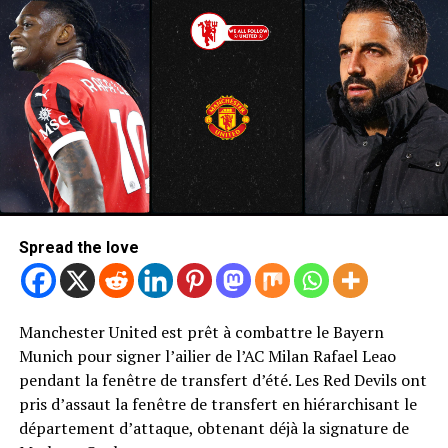
Spread the love
Manchester United est prêt à combattre le Bayern
Photo de Mark Leech / Offside / Offside via Getty Images
Munich pour signer l’ailier de l’AC Milan Rafael Leao
Newcastle United Retour de Bryan
pendant la fenêtre de transfert d’été. Les Red Devils ont
pris d’assaut la fenêtre de transfert en hiérarchisant le
Mbeumo
département d’attaque, obtenant déjà la signature de