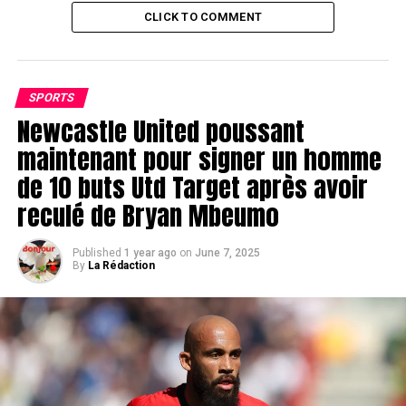
CLICK TO COMMENT
SPORTS
Newcastle United poussant
maintenant pour signer un homme
de 10 buts Utd Target après avoir
reculé de Bryan Mbeumo
Published
1 year ago
on
June 7, 2025
By
La Rédaction