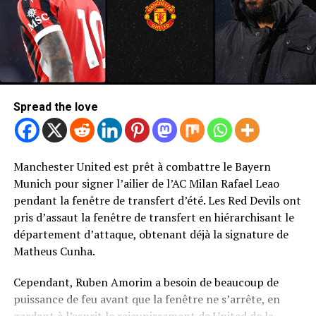
Spread the love
Manchester United est prêt à combattre le Bayern
Photo de Mark Leech / Offside / Offside via Getty Images
Munich pour signer l’ailier de l’AC Milan Rafael Leao
Newcastle United Retour de Bryan
pendant la fenêtre de transfert d’été. Les Red Devils ont
pris d’assaut la fenêtre de transfert en hiérarchisant le
Mbeumo
département d’attaque, obtenant déjà la signature de
Matheus Cunha.
Sans surprise, United n’a pas été le seul à cibler une
décision de signer MBEUMO.
Cependant, Ruben Amorim a besoin de beaucoup de
puissance de feu avant que la fenêtre ne s’arrête, en
Le rapport télégraphique selon lequel Newcastle United