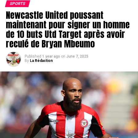
SPORTS
Newcastle United poussant
maintenant pour signer un homme
de 10 buts Utd Target après avoir
reculé de Bryan Mbeumo
Published
1 year ago
on
June 7, 2025
By
La Rédaction