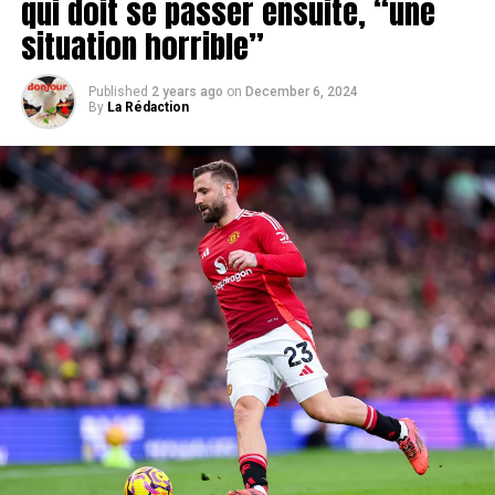
qui doit se passer ensuite, “une
situation horrible”
Published
2 years ago
on
December 6, 2024
By
La Rédaction