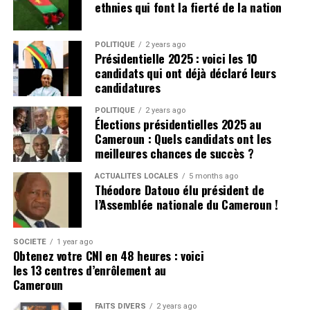
ethnies qui font la fierté de la nation
pourrait quitter Milan après avoir terminé huitième et a
à propos d’Amorim à l’arrivée de l’entraîneur de
manchesterunited365.com
raté la place de la Ligue des champions pour la saison
Portuguse.
prochaine.
Pour avoir les dernières infos
POLITIQUE
2 years ago
Présidentielle 2025 : voici les 10
Cliquez ici
Plus de nouvelles de Manchester
candidats qui ont déjà déclaré leurs
candidatures
United:
POLITIQUE
2 years ago
Élections présidentielles 2025 au
United doit naviguer avec soin leurs finances, après
Cameroun : Quels candidats ont les
avoir déjà dépensé un montant important pour le
meilleures chances de succès ?
service d’attaque. Ils ont d’autres postes qui ont besoin
ACTUALITÉS LOCALES
5 months ago
de recrutement, sinon l’équipe pourrait lutter contre
Théodore Datouo élu président de
l’équilibre de l’équipe.
l’Assemblée nationale du Cameroun !
CLIQUEZ ICI POUR LIRE L’ARTICLE ORIGINAL SUR
SOCIÉTÉ
1 year ago
manchesterunited365.com
Obtenez votre CNI en 48 heures : voici
les 13 centres d’enrôlement au
Pour avoir les dernières infos
Cameroun
Cliquez ici
FAITS DIVERS
2 years ago