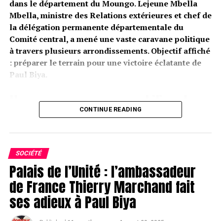
dans le département du Moungo. Lejeune Mbella
Mbella, ministre des Relations extérieures et chef de
la délégation permanente départementale du
Comité central, a mené une vaste caravane politique
à travers plusieurs arrondissements. Objectif affiché
: préparer le terrain pour une victoire éclatante de
Paul Biya.
Une caravane pour remobiliser la
CONTINUE READING
base du RDPC
Melong, Baré-Bakem, Nkongsamba I, II et III… La
tournée de Lejeune Mbella Mbella s’est poursuivie ce
SOCIÉTÉ
week-end dans les grandes localités du Moungo.
Palais de l’Unité : l’ambassadeur
Partout, la même mission :
rallier et galvaniser les
de France Thierry Marchand fait
militants
autour de la candidature de Paul Biya à la
ses adieux à Paul Biya
présidentielle 2025.