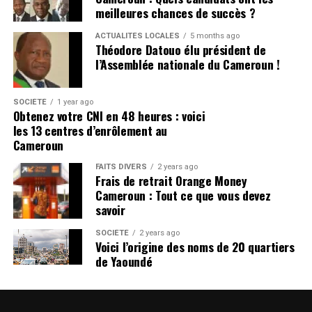
jamais la figure tutélaire autour de laquelle
Nommé en 2022, Thierry Marchand aura accompagné
meilleures chances de succès ?
s’organise toute la stratégie du Moungo.
plusieurs chantiers stratégiques de la relation franco-
ACTUALITÉS LOCALES
5 months ago
camerounaise, notamment sur les plans économique,
Théodore Datouo élu président de
CLIQUEZ ici pour lire tout l’article sur
culturel et sécuritaire. Son départ marque la fin d’une
l’Assemblée nationale du Cameroun !
infocameroun.com
étape importante, mais les deux capitales entendent
maintenir le cap d’un partenariat solide.
Rejoindre notre chaîne télégram pour avoir les
SOCIÉTÉ
1 year ago
Obtenez votre CNI en 48 heures : voici
dernières infos
CLIQUEZ ici pour lire tout l’article sur
les 13 centres d’enrôlement au
Cliquez ici
infocameroun.com
Cameroun
FAITS DIVERS
2 years ago
Rejoindre notre chaîne télégram pour avoir les
Frais de retrait Orange Money
dernières infos
Cameroun : Tout ce que vous devez
Cliquez ici
savoir
SOCIÉTÉ
2 years ago
Voici l’origine des noms de 20 quartiers
de Yaoundé