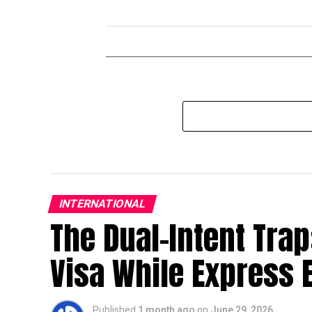
INTERNATIONAL
The Dual-Intent Trap
Visa While Express E
Published
1 month ago
on
June 29, 2026