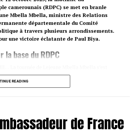
le camerounais (RDPC) se met en branle
ne Mbella Mbella, ministre des Relations
 permanente départementale du Comité
litique à travers plusieurs arrondissements.
pour une victoire éclatante de Paul Biya.
r la base du RDPC
II… La tournée de Lejeune Mbella Mbella s’est
ocalités du Moungo. Partout, la même mission :
TINUE READING
r de la candidature de Paul Biya à la
 côtés, plusieurs cadres du parti : le sénateur
dje, chargé de mission, ainsi que Mpoudi Ngolle
l’ambassadeur de France
t d’ordre : unité, discipline et fidélité au