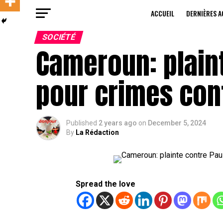
ACCUEIL
DERNIÈRES A
SOCIÉTÉ
Cameroun: plaint
pour crimes con
Published
2 years ago
on
December 5, 2024
By
La Rédaction
Spread the love