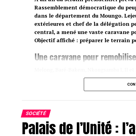
Rassemblement démocratique du peup
dans le département du Moungo. Lejeu
extérieures et chef de la délégation
central, a mené une vaste caravane po
Objectif affiché : préparer le terrain 
Une caravane pour remobilise
Melong, Baré-Bakem, Nkongsamba I, II et I
poursuivie ce week-end dans les grandes l
CON
rallier et galvaniser les militants
autou
présidentielle 2025.
Le ministre ne s’est pas déplacé seul. À ses
SOCIÉTÉ
Siegfried Étamé Massoma, Patrice Essobma
Palais de l’Unité : 
Evelyne. Tous mobilisés derrière le même mo
« candidat naturel ».