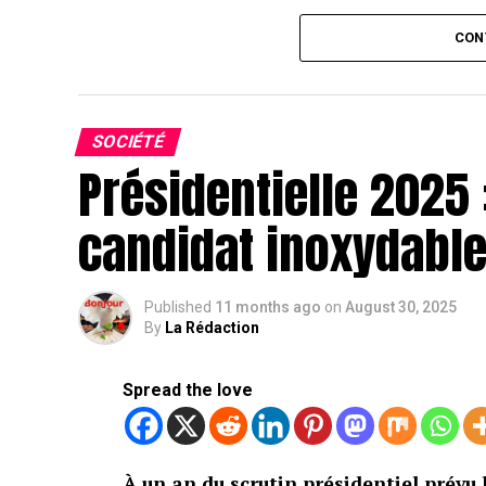
CON
SOCIÉTÉ
Présidentielle 2025 
candidat inoxydabl
Published
11 months ago
on
August 30, 2025
By
La Rédaction
Spread the love
À un an du scrutin présidentiel prévu 