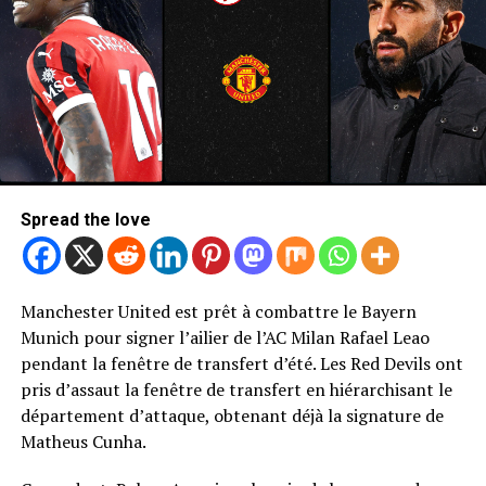
Spread the love
Manchester United est prêt à combattre le Bayern
Photo de Mark Leech / Offside / Offside via Getty Images
Munich pour signer l’ailier de l’AC Milan Rafael Leao
Newcastle United Retour de Bryan
pendant la fenêtre de transfert d’été. Les Red Devils ont
pris d’assaut la fenêtre de transfert en hiérarchisant le
Mbeumo
département d’attaque, obtenant déjà la signature de
Matheus Cunha.
Sans surprise, United n’a pas été le seul à cibler une
décision de signer MBEUMO.