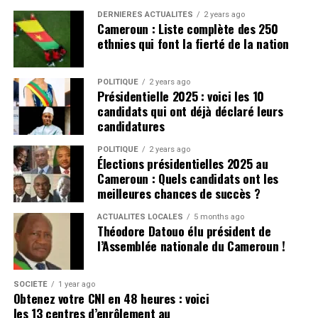
Magpies semblent avoir complètement évolué.
veut rien de moins de 100 millions d’euros (84,3 millions
Les choses semblent brillantes pour United, et
DERNIÈRES ACTUALITÉS
2 years ago
de livres sterling) pour les Portugais. Néanmoins, Leao
maintenant Matthijs de Ligt a révélé ce qu’il a remarqué
Cameroun : Liste complète des 250
CLIQUEZ ICI POUR LIRE L’ARTICLE ORIGINAL SUR
ethnies qui font la fierté de la nation
pourrait quitter Milan après avoir terminé huitième et a
à propos d’Amorim à l’arrivée de l’entraîneur de
manchesterunited365.com
raté la place de la Ligue des champions pour la saison
Portuguse.
prochaine.
Pour avoir les dernières infos
POLITIQUE
2 years ago
Présidentielle 2025 : voici les 10
Cliquez ici
Plus de nouvelles de Manchester
candidats qui ont déjà déclaré leurs
candidatures
United:
POLITIQUE
2 years ago
Élections présidentielles 2025 au
United doit naviguer avec soin leurs finances, après
Cameroun : Quels candidats ont les
avoir déjà dépensé un montant important pour le
meilleures chances de succès ?
service d’attaque. Ils ont d’autres postes qui ont besoin
ACTUALITÉS LOCALES
5 months ago
de recrutement, sinon l’équipe pourrait lutter contre
Théodore Datouo élu président de
l’équilibre de l’équipe.
l’Assemblée nationale du Cameroun !
CLIQUEZ ICI POUR LIRE L’ARTICLE ORIGINAL SUR
SOCIÉTÉ
1 year ago
manchesterunited365.com
Obtenez votre CNI en 48 heures : voici
les 13 centres d’enrôlement au