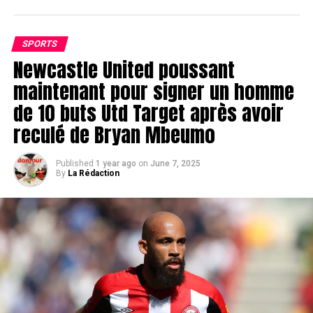
SPORTS
Newcastle United poussant
maintenant pour signer un homme
de 10 buts Utd Target après avoir
reculé de Bryan Mbeumo
Published
1 year ago
on
June 7, 2025
By
La Rédaction