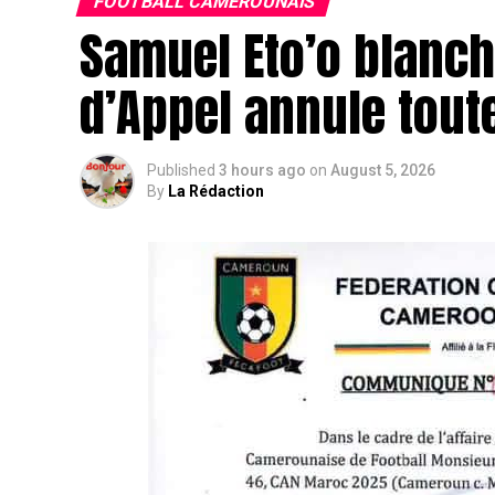
FOOTBALL CAMEROUNAIS
Samuel Eto’o blanchi
d’Appel annule tout
Published
3 hours ago
on
August 5, 2026
By
La Rédaction