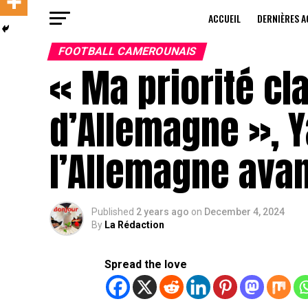
ACCUEIL
DERNIÈRES A
FOOTBALL CAMEROUNAIS
« Ma priorité cla
d’Allemagne », 
l’Allemagne ava
Published
2 years ago
on
December 4, 2024
By
La Rédaction
Spread the love