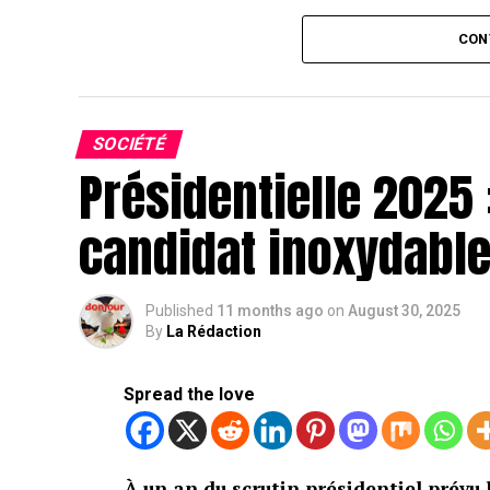
CON
SOCIÉTÉ
Présidentielle 2025 
candidat inoxydabl
Published
11 months ago
on
August 30, 2025
By
La Rédaction
Spread the love
À un an du scrutin présidentiel prévu 