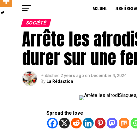
ACCUEIL
DERNIÈRES A
SOCIÉTÉ
Arrête les afrod
durer sur une 
Published
2 years ago
on
December 4, 2024
By
La Rédaction
Spread the love