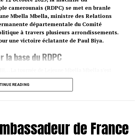
le camerounais (RDPC) se met en branle
ne Mbella Mbella, ministre des Relations
 permanente départementale du Comité
litique à travers plusieurs arrondissements.
pour une victoire éclatante de Paul Biya.
r la base du RDPC
II… La tournée de Lejeune Mbella Mbella s’est
ocalités du Moungo. Partout, la même mission :
TINUE READING
r de la candidature de Paul Biya à la
 côtés, plusieurs cadres du parti : le sénateur
dje, chargé de mission, ainsi que Mpoudi Ngolle
l’ambassadeur de France
t d’ordre : unité, discipline et fidélité au