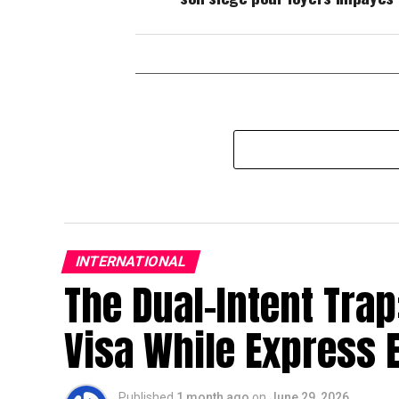
INTERNATIONAL
The Dual-Intent Trap
Visa While Express E
Published
1 month ago
on
June 29, 2026