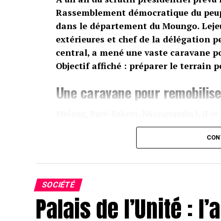
Rassemblement démocratique du peup
dans le département du Moungo. Lejeu
extérieures et chef de la délégation
central, a mené une vaste caravane po
Objectif affiché : préparer le terrain 
Une caravane pour remobilise
Melong, Baré-Bakem, Nkongsamba I, II et I
poursuivie ce week-end dans les grandes l
CON
rallier et galvaniser les militants
autou
présidentielle 2025.
Le ministre ne s’est pas déplacé seul. À ses
SOCIÉTÉ
Siegfried Étamé Massoma, Patrice Essobma
Palais de l’Unité : 
Evelyne. Tous mobilisés derrière le même mo
« candidat naturel ».