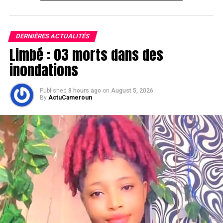
DERNIÈRES ACTUALITÉS
Limbé : 03 morts dans des
inondations
Published
8 hours ago
on
August 5, 2026
By
ActuCameroun