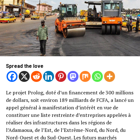
Après avoir écouté attentivement tous les points de
vue, il est devenu clair que ce projet a créé des divisions
qui, indépendamment du niveau de soutien, ne sont plus
dans l’intérêt de l’objectif fixé au départ. Notre mission
a toujours été — et sera toujours — d’unir et d’améliorer
», a expliqué la FIFA dans un communiqué.
Résultat : l’élection présidentielle prévue le 17 mars
2027 s’annonce beaucoup moins prévisible que prévu.
Spread the love
Un poste rarement contesté dans
l’histoire du football
Le projet Prolog, doté d’un financement de 300 millions
de dollars, soit environ 189 milliards de FCFA, a lancé un
Changer de président reste un événement rare à la FIFA.
appel général à manifestation d’intérêt en vue de
Depuis le premier d’entre eux, le journaliste français
constituer une liste restreinte d’entreprises appelées à
Robert Guérin, entré en fonction en 1904,
réaliser des infrastructures dans les régions de
l’organisation n’a connu que neuf présidents — et
l’Adamaoua, de l’Est, de l’Extrême-Nord, du Nord, du
seulement trois depuis les années 1970, Joao Havelange
Nord-Ouest et du Sud-Ouest. Les futurs marchés