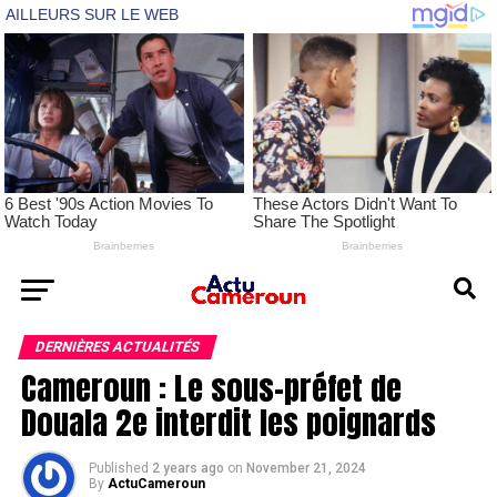
DERNIÈRES ACTUALITÉS
Cameroun : Le sous-préfet de
Douala 2e interdit les poignards
Published
2 years ago
on
November 21, 2024
By
ActuCameroun