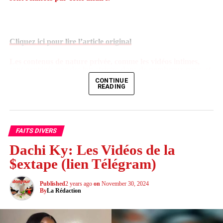
Cliquez ici pour lire l’article original
Les contenus de nature privée, comme les vidéos intimes,
sont protégés par des lois strictes dans de nombreux pays, et
leur diffusion non…
CONTINUE
READING
CLIQUEZ ici pour lire tout l’article sur infocameroun.com
FAITS DIVERS
Dachi Ky: Les Vidéos de la
$extape (lien Télégram)
Published
2 years ago
on
November 30, 2024
By
La Rédaction