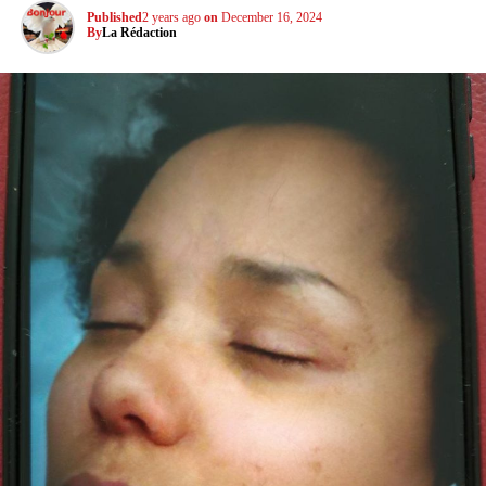
Published
2 years ago
on
December 16, 2024
By
La Rédaction