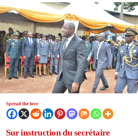
Ce n’est d’ailleurs pas la première fois que Dachi Ky est
confrontée à des controverses publiques. Elle a récemment
été impliquée dans une autre affaire où elle a accusé un ami
de lui avoir dérobé 8 000 € lors de sa fête d’anniversaire.
L’influenceuse n’a pas hésité à partager cette mésaventure
avec ses abonnés sur TikTok, témoignant ainsi de sa
transparence et de son approche directe face aux défis
personnels.
Voici où regarder les vidéos en temps réel,
cliquez ici
Spread the love
Sur instruction du secrétaire