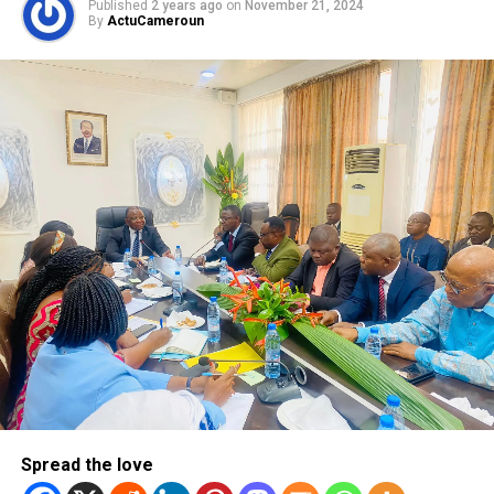
Published
2 years ago
on
November 21, 2024
By
ActuCameroun
Spread the love