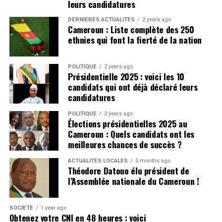
leurs candidatures
Depuis la publication de cette vidéo, les organisations de
DERNIÈRES ACTUALITÉS
2 years ago
défense des droits humains comme Mandela Center
Cameroun : Liste complète des 250
international et des hommes politiques comme Maurice
ethnies qui font la fierté de la nation
Kamto dénonce « les traitements inhumains » et demandent
l’ouverture immédiate d’une enquête. La Gendarmerie
nationale n’a pas tardé à prescrire l’ouverture de cette
enquête. Le commandant de la Légion de Gendarmerie
POLITIQUE
2 years ago
attend les résultats de cette enquête dans les 72 heures à
Présidentielle 2025 : voici les 10
compter du 27 novembre 2024. Dans un rapport récent, le
candidats qui ont déjà déclaré leurs
Comité des Nations unies contre la torture recommande à
candidatures
l’Etat du Cameroun de suspendre de leurs fonctions des
personnels impliquées dans des cas de torture ou de mauvais
traitement, pendant la durée de l’enquête.
POLITIQUE
2 years ago
Élections présidentielles 2025 au
Rejoindre notre groupe télégram pour avoir les dernières
Cameroun : Quels candidats ont les
infos
meilleures chances de succès ?
Cliquez ici
ACTUALITÉS LOCALES
5 months ago
Théodore Datouo élu président de
l’Assemblée nationale du Cameroun !
SOCIÉTÉ
1 year ago
Obtenez votre CNI en 48 heures : voici