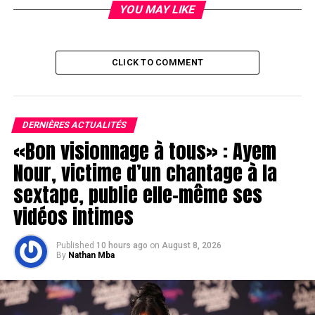
YOU MAY LIKE
CLICK TO COMMENT
DERNIÈRES ACTUALITÉS
«Bon visionnage à tous» : Ayem
Nour, victime d’un chantage à la
sextape, publie elle-même ses
vidéos intimes
Published
10 hours ago
on
August 8, 2026
By
Nathan Mba