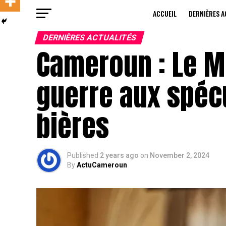
ACCUEIL
DERNIÈRES A
DERNIÈRES ACTUALITÉS
Cameroun : Le M
guerre aux spécu
bières
Published
2 years ago
on
November 2, 2024
By
ActuCameroun