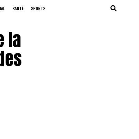
NAL
SANTÉ
SPORTS
 la
 des