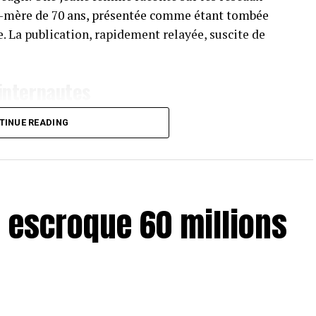
d-mère de 70 ans, présentée comme étant tombée
. La publication, rapidement relayée, suscite de
 internautes
 rapidement attiré l’attention sur les réseaux
TINUE READING
nd-mère serait enceinte alors qu’elle est âgée de 70
d. Pourtant, c’est précisément ce caractère étonnant
 escroque 60 millions
ffisamment d’éléments permettant d’établir avec
ssesse. Aucun compte rendu médical indépendant
.