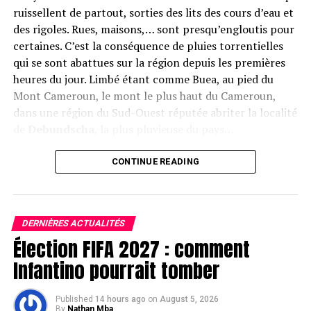
ruissellent de partout, sorties des lits des cours d’eau et
des rigoles. Rues, maisons,… sont presqu’engloutis pour
certaines. C’est la conséquence de pluies torrentielles
qui se sont abattues sur la région depuis les premières
heures du jour. Limbé étant comme Buea, au pied du
Mont Cameroun, le mont le plus haut du Cameroun,
dans une région du Sud-Ouest réputée abriter la localité
de
Debundscha
, la plus pluvieuse du pays…
Les corps des victimes
(images des réseaux sociaux).
CONTINUE READING
Le bilan provisoire parle de trois morts, selon des
sources concordantes : une femme enceinte, sa sœur et
leur son oncle. Ils ont été ensevelis par les eaux en furie.
DERNIÈRES ACTUALITÉS
La situation n’est pas encore revenue à la normale, et
Élection FIFA 2027 : comment
les recherches se poursuivent encore dans les quartiers.
Les autorités sont mobilisées pour sensibiliser les
Infantino pourrait tomber
populations sur les mesures à adopter.
Published
14 hours ago
on
August 5, 2026
Ci-dessous, des images des inondations
By
Nathan Mba