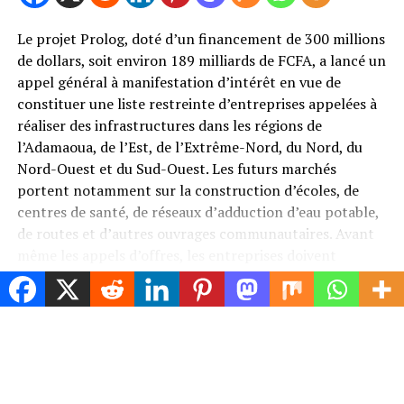
l’histoire du football
Le projet Prolog, doté d’un financement de 300 millions
de dollars, soit environ 189 milliards de FCFA, a lancé un
Changer de président reste un événement rare à la FIFA.
appel général à manifestation d’intérêt en vue de
Depuis le premier d’entre eux, le journaliste français
constituer une liste restreinte d’entreprises appelées à
Robert Guérin, entré en fonction en 1904,
réaliser des infrastructures dans les régions de
l’organisation n’a connu que neuf présidents — et
l’Adamaoua, de l’Est, de l’Extrême-Nord, du Nord, du
seulement trois depuis les années 1970, Joao Havelange
Nord-Ouest et du Sud-Ouest. Les futurs marchés
et Sepp Blatter ayant à eux deux cumulé plus de 40 ans
portent notamment sur la construction d’écoles, de
à ce poste.
centres de santé, de réseaux d’adduction d’eau potable,
de routes et d’autres ouvrages communautaires. Avant
C’est justement la chute de Blatter, empêtré dans un
même les appels d’offres, les entreprises doivent
scandale de corruption et reconnu coupable de
franchir une première étape.
manquement à l’éthique par la propre commission
CONTINUE READING
d’éthique de la FIFA, qui a conduit à limiter les mandats
Outre les références techniques, elles doivent
présidentiels à 12 ans en 2016 — l’année même où
démontrer une capacité financière conséquente. Le
Infantino, alors secrétaire général de l’UEFA, a pris les
dossier fixe des seuils progressifs selon le montant des
commandes. Un détail statutaire lui permet néanmoins
travaux. Une entreprise qui ambitionne un marché
TRENDING
de contourner partiellement cette limite : son premier
supérieur à un milliard de FCFA devra justifier d’au