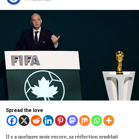
Limbé sous les eaux
Rejoindre notre groupe télégram pour avoir les
dernières infos
Cliquez ici
Spread the love
Il y a quelques mois encore, sa réélection semblait