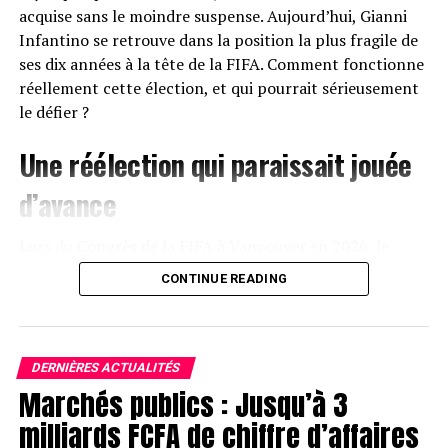
acquise sans le moindre suspense. Aujourd’hui, Gianni
Infantino se retrouve dans la position la plus fragile de
ses dix années à la tête de la FIFA. Comment fonctionne
réellement cette élection, et qui pourrait sérieusement
le défier ?
Une réélection qui paraissait jouée
d’avance
Lors du Congrès de la FIFA à Vancouver en 2026, le
message d’Infantino ne laissait planer aucun doute : il
CONTINUE READING
briguerait un troisième mandat complet, jusqu’en 2031,
très probablement sans opposition sérieuse. Sur
Instagram, en avril, il concluait avec son enthousiasme
habituel : « Le voyage continue ! »
DERNIÈRES ACTUALITÉS
Marchés publics : Jusqu’à 3
À l’époque, l’avenir de la FIFA semblait tracé. Mais en
milliards FCFA de chiffre d’affaires
l’espace de quelques semaines, tout a basculé. Le projet