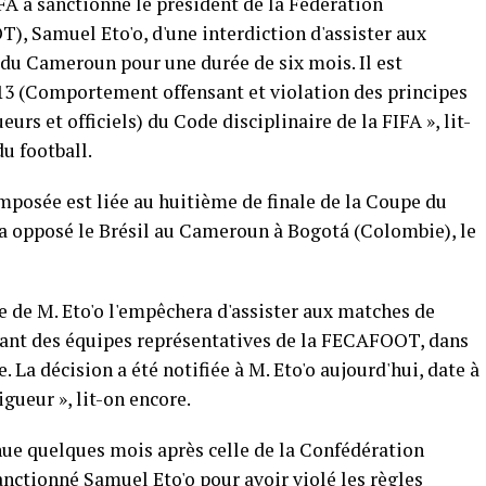
FA a sanctionné le président de la Fédération
 Samuel Eto'o, d'une interdiction d'assister aux
du Cameroun pour une durée de six mois. Il est
s 13 (Comportement offensant et violation des principes
eurs et officiels) du Code disciplinaire de la FIFA », lit-
du football.
mposée est liée au huitième de finale de la Coupe du
a opposé le Brésil au Cameroun à Bogotá (Colombie), le
re de M. Eto'o l'empêchera d'assister aux matches de
uant des équipes représentatives de la FECAFOOT, dans
. La décision a été notifiée à M. Eto'o aujourd'hui, date à
igueur », lit-on encore.
nue quelques mois après celle de la Confédération
sanctionné Samuel Eto'o pour avoir violé les règles