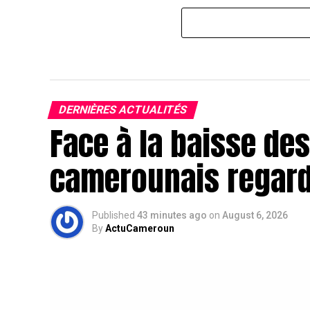
DERNIÈRES ACTUALITÉS
Face à la baisse des
camerounais regarde
Published
43 minutes ago
on
August 6, 2026
By
ActuCameroun