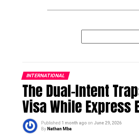
INTERNATIONAL
The Dual-Intent Trap
Visa While Express E
Published
1 month ago
on
June 29, 2026
By
Nathan Mba