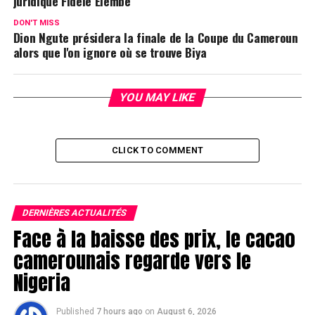
juridique Fidèle Elembe
DON'T MISS
Dion Ngute présidera la finale de la Coupe du Cameroun
alors que l'on ignore où se trouve Biya
YOU MAY LIKE
CLICK TO COMMENT
DERNIÈRES ACTUALITÉS
Face à la baisse des prix, le cacao
camerounais regarde vers le
Nigeria
Published
7 hours ago
on
August 6, 2026