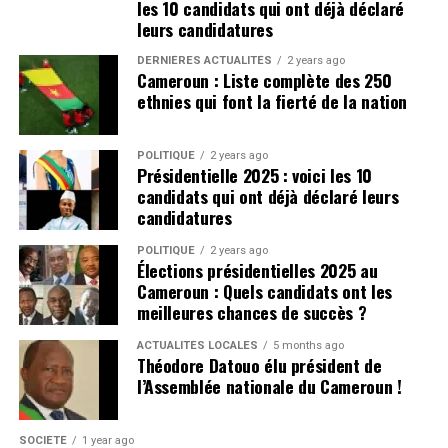
les 10 candidats qui ont déjà déclaré
dernières infos
leurs candidatures
Dans cette perspective, l’ONCC poursuit la
Cliquez ici
Ci-dessous, des images des inondations
réorganisation de la filière. Le
13 janvier 2026
, son
DERNIÈRES ACTUALITÉS
2 years ago
Cameroun : Liste complète des 250
directeur général,
Michael Ndoping
, a réuni
Limbé sous les eaux
ethnies qui font la fierté de la nation
exportateurs, Douanes et autorités administratives afin
d’améliorer la coordination des échanges avec le Nigeria.
Rejoindre notre groupe télégram pour avoir les
Les travaux accompagnent la mise en œuvre de
dernières infos
POLITIQUE
2 years ago
Présidentielle 2025 : voici les 10
nouveaux textes conformes à la Zone de libre-échange
Cliquez ici
candidats qui ont déjà déclaré leurs
continentale africaine. L’Office accélère également le
candidatures
déploiement du
Système national de traçabilité unifié
du cacao
, destiné à répondre aux nouvelles exigences
POLITIQUE
2 years ago
Élections présidentielles 2025 au
internationales, notamment européennes, tout en
Cameroun : Quels candidats ont les
sécurisant les exportations vers les marchés voisins.
meilleures chances de succès ?
UNE PROMESSE À CONFIRMER
ACTUALITÉS LOCALES
5 months ago
Théodore Datouo élu président de
l’Assemblée nationale du Cameroun !
Le ministère lie directement cette stratégie à une
meilleure rémunération des producteurs. « L’élément
nouveau, qui pourrait être déterminant pour
SOCIÉTÉ
1 year ago