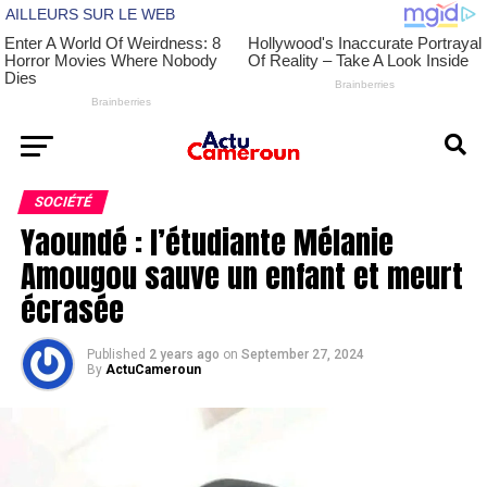
SOCIÉTÉ
Yaoundé : l’étudiante Mélanie
Amougou sauve un enfant et meurt
écrasée
Published
2 years ago
on
September 27, 2024
By
ActuCameroun