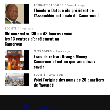
s’organise toute la stratégie du Moungo.
plusieurs chantiers stratégiques de la relation franco-
ACTUALITÉS LOCALES
5 months ago
camerounaise, notamment sur les plans économique,
Théodore Datouo élu président de
CLIQUEZ ici pour lire tout l’article sur
culturel et sécuritaire. Son départ marque la fin d’une
l’Assemblée nationale du Cameroun !
infocameroun.com
étape importante, mais les deux capitales entendent
maintenir le cap d’un partenariat solide.
Rejoindre notre chaîne télégram pour avoir les
SOCIÉTÉ
1 year ago
Obtenez votre CNI en 48 heures : voici
dernières infos
CLIQUEZ ici pour lire tout l’article sur
les 13 centres d’enrôlement au
Cliquez ici
infocameroun.com
Cameroun
FAITS DIVERS
2 years ago
Rejoindre notre chaîne télégram pour avoir les
Frais de retrait Orange Money
dernières infos
Cameroun : Tout ce que vous devez
Cliquez ici
savoir
SOCIÉTÉ
2 years ago
Voici l’origine des noms de 20 quartiers
de Yaoundé