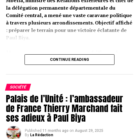
Mbella, ministre des Relations extérieures et chef de
la délégation permanente départementale du
Comité central, a mené une vaste caravane politique
à travers plusieurs arrondissements. Objectif affiché
: préparer le terrain pour une victoire éclatante de
Paul Biya.
Une caravane pour remobiliser la
CONTINUE READING
base du RDPC
Melong, Baré-Bakem, Nkongsamba I, II et III… La
tournée de Lejeune Mbella Mbella s’est poursuivie ce
SOCIÉTÉ
week-end dans les grandes localités du Moungo.
Palais de l’Unité : l’ambassadeur
Partout, la même mission :
rallier et galvaniser les
de France Thierry Marchand fait
militants
autour de la candidature de Paul Biya à la
ses adieux à Paul Biya
présidentielle 2025.
Le ministre ne s’est pas déplacé seul. À ses côtés,
Published
11 months ago
on
August 29, 2025
By
La Rédaction
plusieurs cadres du parti : le sénateur Siegfried Étamé