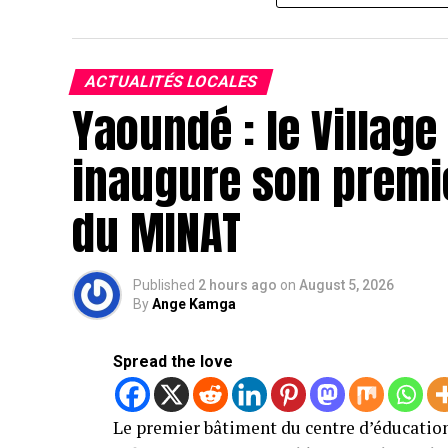
ACTUALITÉS LOCALES
Yaoundé : le Villag
inaugure son premie
du MINAT
Published
2 hours ago
on
August 5, 2026
By
Ange Kamga
Spread the love
Le premier bâtiment du centre d’éducation