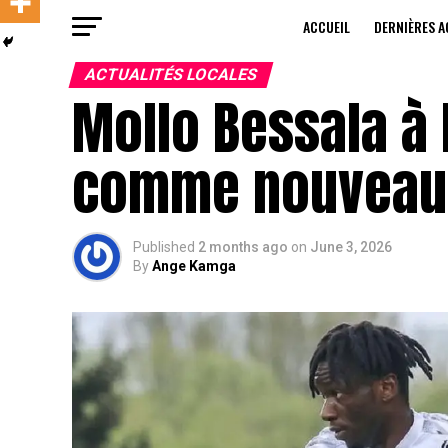
ACCUEIL
DERNIÈRES A
ACTUALITÉS LOCALES
Mollo Bessala à 
comme nouveau 
Published
2 months ago
on
June 3, 2026
By
Ange Kamga