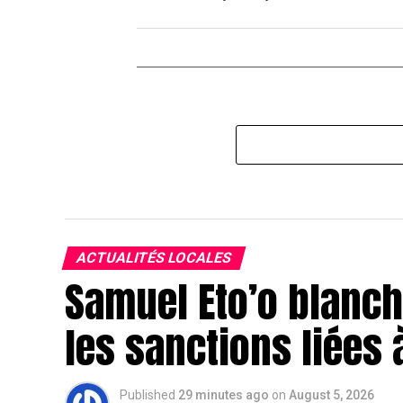
ACTUALITÉS LOCALES
Samuel Eto’o blanchi
les sanctions liées 
Published
29 minutes ago
on
August 5, 2026