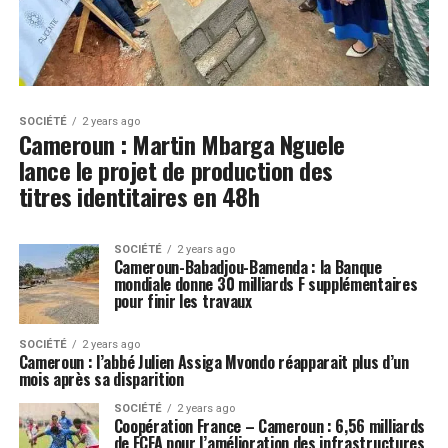
SOCIÉTÉ
2 years ago
Cameroun : Martin Mbarga Nguele
lance le projet de production des
titres identitaires en 48h
SOCIÉTÉ
2 years ago
Cameroun-Babadjou-Bamenda : la Banque
mondiale donne 30 milliards F supplémentaires
pour finir les travaux
SOCIÉTÉ
2 years ago
Cameroun : l’abbé Julien Assiga Mvondo réapparait plus d’un
mois après sa disparition
SOCIÉTÉ
2 years ago
Coopération France – Cameroun : 6,56 milliards
de FCFA pour l’amélioration des infrastructures