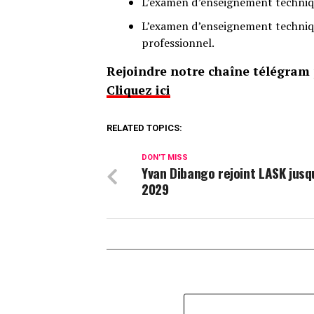
L’examen d’enseignement techniqu
L’examen d’enseignement technique
professionnel.
Rejoindre notre chaîne télégram p
Cliquez ici
RELATED TOPICS:
DON'T MISS
Yvan Dibango rejoint LASK jusq
2029