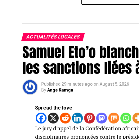
ACTUALITÉS LOCALES
Samuel Eto’o blanchi
les sanctions liées 
Published
29 minutes ago
on
August 5, 2026
By
Ange Kamga
Spread the love
Le jury d’appel de la Confédération africai
disciplinaires prononcées contre le présid