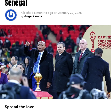
Sénégal
Published
6 months ago
on
January 29, 2026
By
Ange Kamga
Spread the love